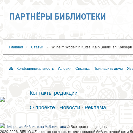
ПАРТНЁРЫ БИБЛИОТЕКИ
›
›
Главная
Статьи
Wilhelm Wode'nin Kutsal Kalp Şarkıcıları Konsepti
Конфиденциальность
Условия
Справка
Пригласить друга
Язы
Контакты редакции
О проекте
·
Новости
·
Реклама
Цифровая библиотека Узбекистана
© Все права защищены
2020-2026, BIBLIO.UZ - составная часть международной библиотечной сети Л