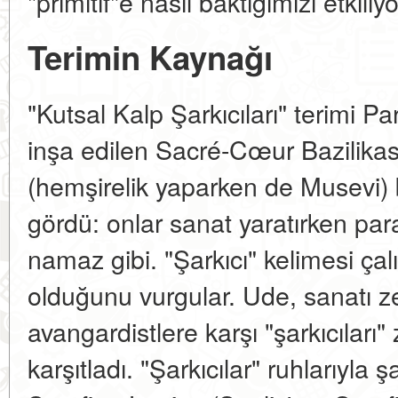
"primitif"e nasıl baktığımızı etkiliyo
Terimin Kaynağı
"Kutsal Kalp Şarkıcıları" terimi P
inşa edilen Sacré-Cœur Bazilikası
(hemşirelik yaparken de Musevi) b
gördü: onlar sanat yaratırken para
namaz gibi. "Şarkıcı" kelimesi çal
olduğunu vurgular. Ude, sanatı z
avangardistlere karşı "şarkıcıları"
karşıtladı. "Şarkıcılar" ruhlarıyla 