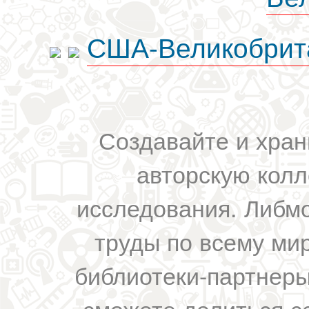
США-Великобрит
Создавайте и хран
авторскую колл
исследования. Либм
труды по всему мир
библиотеки-партнеры,
сможете делиться с