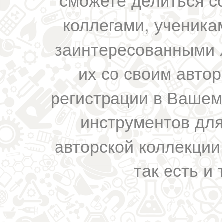
коллегами, ученика
заинтересованными 
их со своим авто
регистрации в Вашем
инструментов для
авторской коллекции.
так есть и 