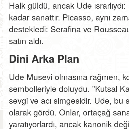
Halk güldü, ancak Ude ısrarlıydı:
kadar sanattır. Picasso, aynı za
destekledi: Serafina ve Rousseau
satın aldı.
Dini Arka Plan
Ude Musevi olmasına rağmen, kon
sembolleriyle doluydu. "Kutsal Kalp
sevgi ve acı simgesidir. Ude, bu sa
olarak gördü. Onlar, ortaçağ sanatç
yaratıyorlardı, ancak kanonik değil