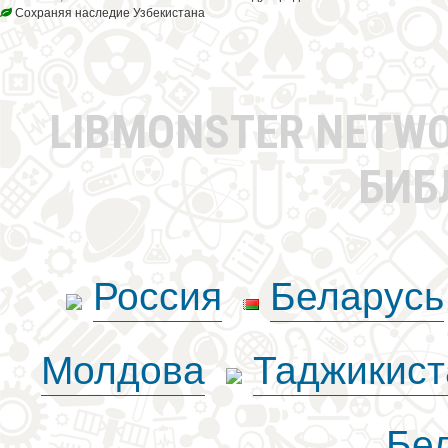
Сохраняя наследие Узбекистана
LIBMONSTER NETW
БИБ
Россия
Беларусь
Молдова
Таджикист
Бе