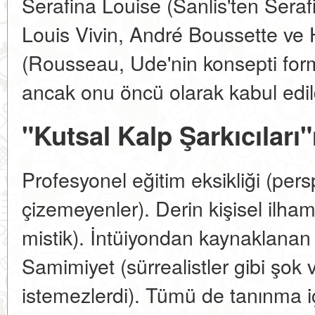
Serafina Louise (Sanlis'ten Seraf
Louis Vivin, André Boussette ve
(Rousseau, Ude'nin konsepti for
ancak onu öncü olarak kabul edildi
"Kutsal Kalp Şarkıcıları"
Profesyonel eğitim eksikliği (pers
çizemeyenler). Derin kişisel ilham
mistik). İntüiyondan kaynaklanan 
Samimiyet (sürrealistler gibi şok
istemezlerdi). Tümü de tanınma için