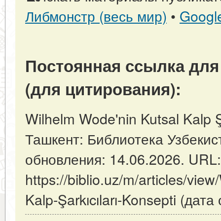
Либмонстр (весь мир)
•
Googl
Постоянная ссылка для
(для цитирования):
Wilhelm Wode'nin Kutsal Kalp Şa
Ташкент: Библиотека Узбекист
обновления: 14.06.2026. URL:
https://biblio.uz/m/articles/vie
Kalp-Şarkıcıları-Konsepti (дат