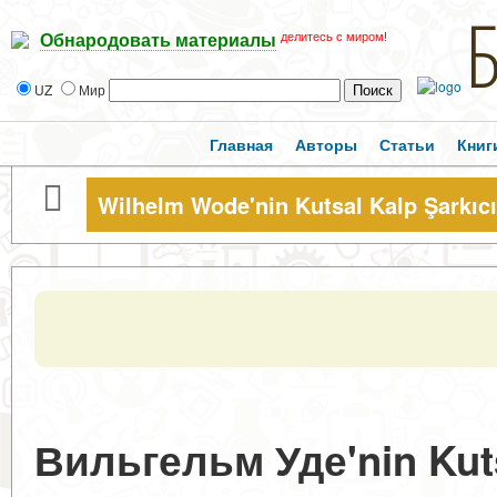
делитесь с миром!
Обнародовать материалы
UZ
Мир
Главная
Авторы
Статьи
Книг
Wilhelm Wode'nin Kutsal Kalp Şarkıcı
Вильгельм Уде'nin Kutsa