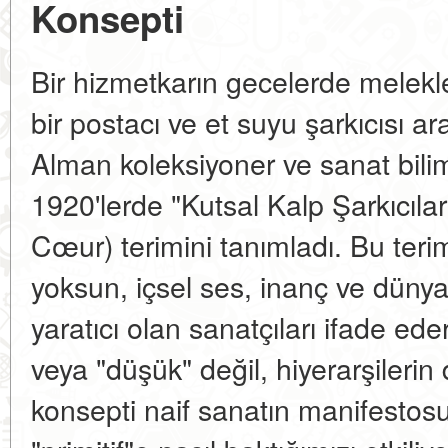
Konsepti
Bir hizmetkarın gecelerde melekle
bir postacı ve et suyu şarkıcısı a
Alman koleksiyoner ve sanat bilimc
1920'lerde "Kutsal Kalp Şarkıcılar
Cœur) terimini tanımladı. Bu ter
yoksun, içsel ses, inanç ve dünyay
yaratıcı olan sanatçıları ifade ede
veya "düşük" değil, hiyerarşilerin
konsepti naif sanatın manifestos