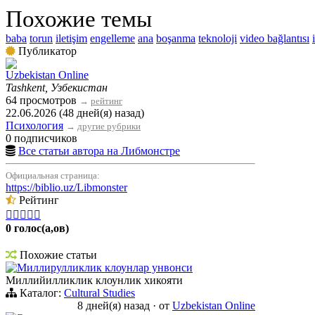
Похожие темы
baba
torun
iletişim
engelleme
ana
boşanma
teknoloji
video bağlantısı
Публикатор
Uzbekistan Online
Tashkent, Узбекистан
64 просмотров
→
рейтинг
22.06.2026 (48 дней(я) назад)
Психология
→
другие рубрики
0 подписчиков
Все статьи автора на Либмонстре
Официальная страница:
https://biblio.uz/Libmonster
Рейтинг





0 голос(а,ов)
Похожие статьи
Миллирулликлик клоунлар унвонси
Миллийилликлик клоунлик хикояти
Каталог:
Cultural Studies
8 дней(я) назад
·
от
Uzbekistan Online