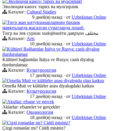
Эволюция каноэ: тарих ва муасирият
Эволюция каноэ: тарих ва муосирлик
Каталог:
Cultural Studies
9 дней(я) назад
·
от
Uzbekistan Online
Тигр жан китувхонарларниң баҳриқ
мавқеъларда жасалган суратларда лоъиб.
Тигр ва лев сурхои хudojёниёти даврҳои مختلف
Каталог:
Arts
10 дней(я) назад
·
от
Uzbekistan Online
Kültürel Bağlantılar İtalya ve Rusya: canlı diyalog
durdurulamaz
Kültürel bağlantılar İtalya ve Rusya: canlı diyalog
durdurulamaz
Каталог:
Культурология
17 дней(я) назад
·
от
Uzbekistan Online
Ornella Muti ve kültürler arası diyalogda olan katkısı
Ornella Muti ve kültürler arası diyalogdaki katkısı
Каталог:
Культурология
17 дней(я) назад
·
от
Uzbekistan Online
Akullar: efsane ve gerçek
Aklarlar: efsaneler ve gerçekler
Каталог:
Океанология
18 дней(я) назад
·
от
Uzbekistan Online
Çizgi romanlar mı? Ciddi misiniz?
Çizgi romanlar mı? Ciddi misiniz?