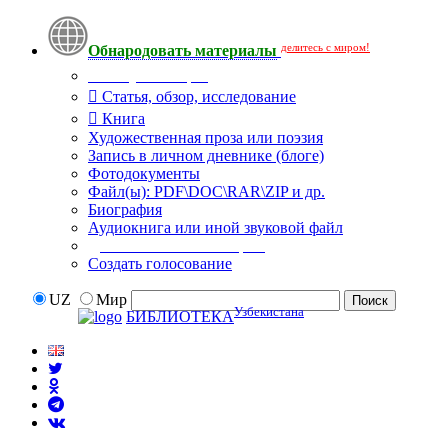
делитесь с миром!
Обнародовать материалы
Тип публикации
Статья, обзор, исследование
Книга
Художественная проза или поэзия
Запись в личном дневнике (блоге)
Фотодокументы
Файл(ы): PDF\DOC\RAR\ZIP и др.
Биография
Аудиокнига или иной звуковой файл
Дополнительные опции:
Создать голосование
UZ
Мир
Узбекистана
БИБЛИОТЕКА