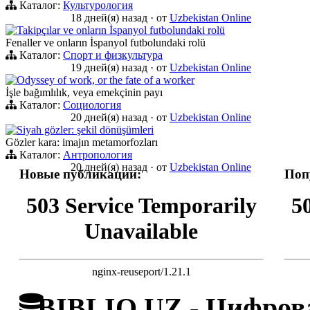
Каталог:
Культурология
18 дней(я) назад
·
от
Uzbekistan Online
Takipçılar ve onların İspanyol futbolundaki rolü
Fenaller ve onların İspanyol futbolundaki rolü
Каталог:
Спорт и физкультура
19 дней(я) назад
·
от
Uzbekistan Online
Odyssey of work, or the fate of a worker
İşle bağımlılık, veya emekçinin payı
Каталог:
Социология
20 дней(я) назад
·
от
Uzbekistan Online
Siyah gözler: şekil dönüşümleri
Gözler kara: imajın metamorfozları
Каталог:
Антропология
20 дней(я) назад
·
от
Uzbekistan Online
Новые публикации:
Поп
503 Service Temporarily
5
Unavailable
nginx-reuseport/1.21.1
BIBLIO.UZ - Цифрова