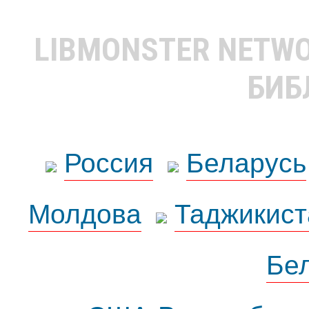
LIBMONSTER NETW
БИБ
Россия
Беларусь
Молдова
Таджикист
Бе