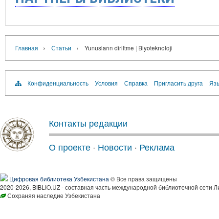
›
›
Главная
Статьи
Yunusların diriltme | Biyoteknoloji
Конфиденциальность
Условия
Справка
Пригласить друга
Язы
Контакты редакции
О проекте
·
Новости
·
Реклама
Цифровая библиотека Узбекистана
© Все права защищены
2020-2026, BIBLIO.UZ - составная часть международной библиотечной сети Л
Сохраняя наследие Узбекистана