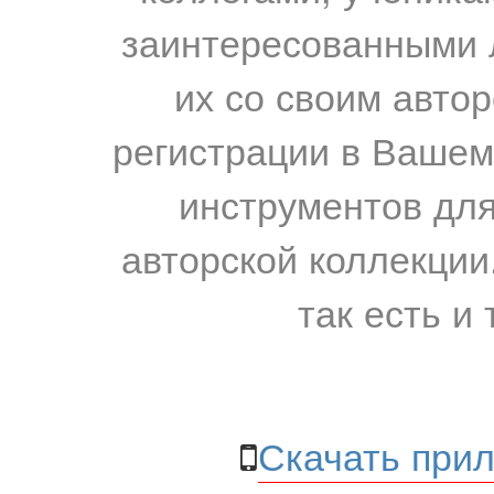
заинтересованными 
их со своим авто
регистрации в Вашем
инструментов для
авторской коллекции.
так есть и 
Скачать прил