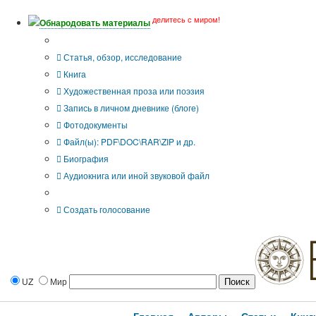
делитесь с миром!
Обнародовать материалы
Тип публикации
Статья, обзор, исследование
Книга
Художественная проза или поэзия
Запись в личном дневнике (блоге)
Фотодокументы
Файл(ы): PDF\DOC\RAR\ZIP и др.
Биография
Аудиокнига или иной звуковой файл
Дополнительные опции:
Создать голосование
UZ
Мир