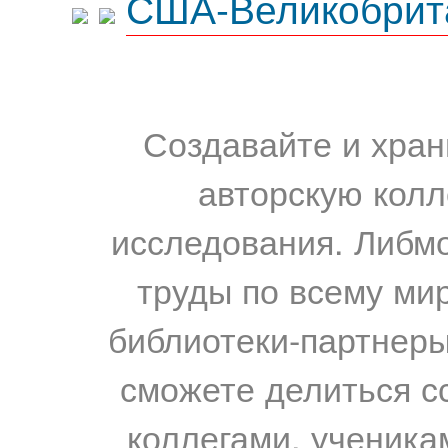
США-Великобрит
Создавайте и хран
авторскую колл
исследования. Либм
труды по всему мир
библиотеки-партнеры,
сможете делиться с
коллегами, ученика