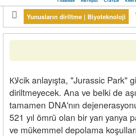
Главная
Авторы
Статьи
Книг
Yunusların diriltme | Biyoteknoloji
Кلاсik anlayışta, "Jurassic Park" gibi, insanlık dinozorları asla
diriltmeyecek. Ana ve belki de aşı
tamamen DNA'nın dejenerasyonu
521 yıl ömrü olan bir yarı yarıya 
ve mükemmel depolama koşullarınd