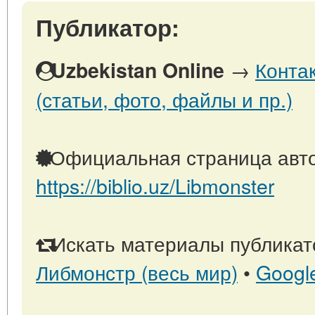
Публикатор:
→
Конта
Uzbekistan Online
(статьи, фото, файлы и пр.)
Официальная страница авто
https://biblio.uz/Libmonster
Искать материалы публикато
Либмонстр (весь мир)
•
Googl