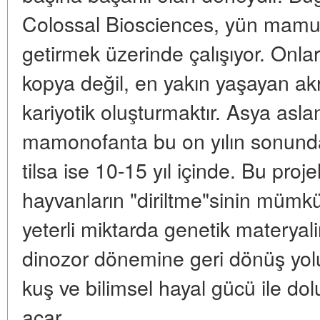
Colossal Biosciences, yün mamutu 
getirmek üzerinde çalışıyor. Onl
kopya değil, en yakın yaşayan akra
kariyotik oluşturmaktır. Asya asla
mamonofanta bu on yılın sonunda 
tilsa ise 10-15 yıl içinde. Bu proj
hayvanların "diriltme"sinin mümk
yeterli miktarda genetik materyali
dinozor dönemine geri dönüş yolu
kuş ve bilimsel hayal gücü ile d
açar.