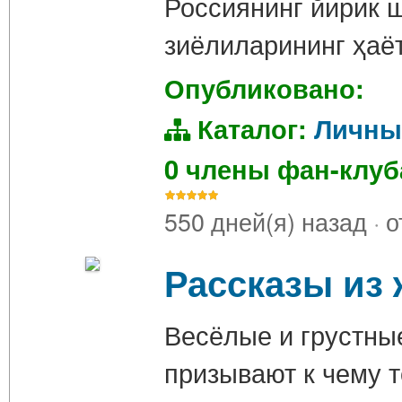
Россиянинг йирик 
зиёлиларининг ҳаё
Опубликовано:
Каталог:
Личны
0 члены фан-клу
550 дней(я) назад
·
о
Рассказы из
Весёлые и грустны
призывают к чему т