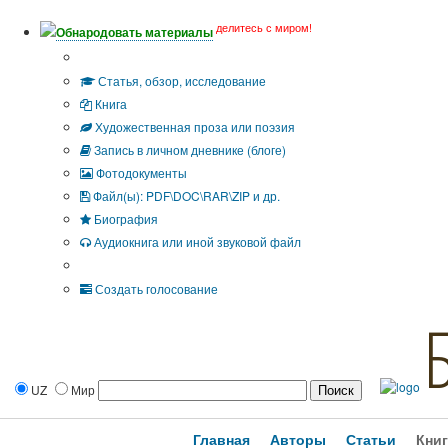
делитесь с миром!
Обнародовать материалы
Тип публикации
Статья, обзор, исследование
Книга
Художественная проза или поэзия
Запись в личном дневнике (блоге)
Фотодокументы
Файл(ы): PDF\DOC\RAR\ZIP и др.
Биография
Аудиокнига или иной звуковой файл
Дополнительные опции:
Создать голосование
UZ
Мир
Главная
Авторы
Статьи
Кни