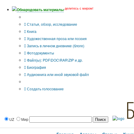
делитесь с миром!
Обнародовать материалы
Тип публикации
Статья, обзор, исследование
Книга
Художественная проза или поэзия
Запись в личном дневнике (блоге)
Фотодокументы
Файл(ы): PDF\DOC\RAR\ZIP и др.
Биография
Аудиокнига или иной звуковой файл
Дополнительные опции:
Создать голосование
UZ
Мир