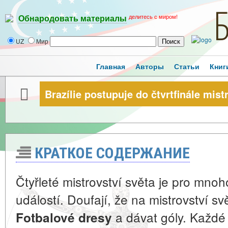
делитесь с миром!
Обнародовать материалы
UZ
Мир
Главная
Авторы
Статьи
Книг
Brazílie postupuje do čtvrtfinále mist
КРАТКОЕ СОДЕРЖАНИЕ
Čtyřleté mistrovství světa je pro mnoho
událostí. Doufají, že na mistrovství s
a dávat góly. Každé 
Fotbalové dresy