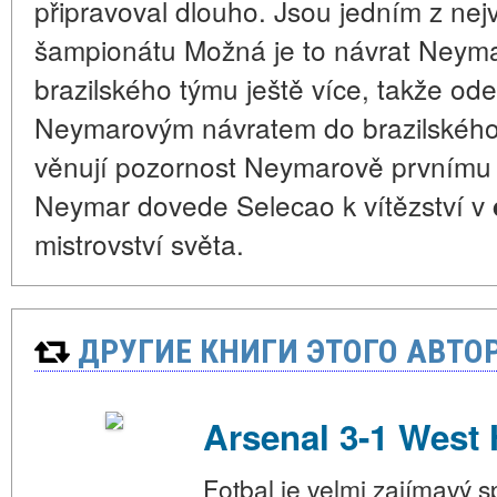
připravoval dlouho. Jsou jedním z nejvě
šampionátu Možná je to návrat Neymar
brazilského týmu ještě více, takže odeh
Neymarovým návratem do brazilského
věnují pozornost Neymarově prvnímu z
Neymar dovede Selecao k vítězství v
mistrovství světa.
ДРУГИЕ КНИГИ ЭТОГО АВТО
Arsenal 3-1 West
Fotbal je velmi zajímavý s