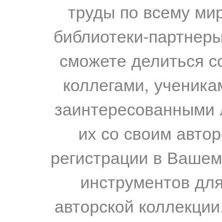
труды по всему мир
библиотеки-партнеры,
сможете делиться с
коллегами, ученика
заинтересованными 
их со своим авто
регистрации в Вашем
инструментов для
авторской коллекции.