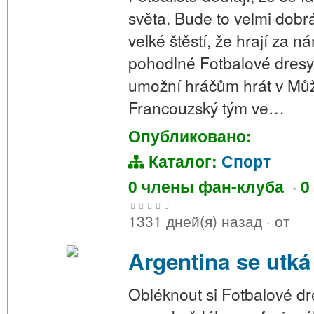
světa. Bude to velmi dobrá
velké štěstí, že hrají za 
pohodlné Fotbalové dresy
umožní hráčům hrát v Může
Francouzský tým ve…
Опубликовано:
Каталог:
Спорт
0 члены фан-клуба
·
0
1331 дней(я) назад
·
от
Argentina se utk
Obléknout si Fotbalové dre