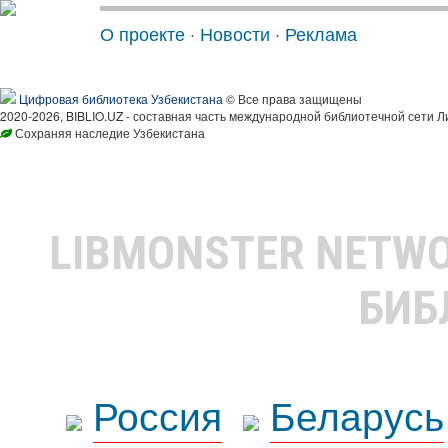
О проекте
·
Новости
·
Реклама
Цифровая библиотека Узбекистана
© Все права защищены
2020-2026, BIBLIO.UZ - составная часть международной библиотечной сети Л
Сохраняя наследие Узбекистана
LIBMONSTER NETW
БИБ
Россия
Беларусь