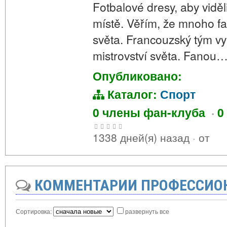
Fotbalové dresy, aby viděl
místě. Věřím, že mnoho fa
světa. Francouzský tým v
mistrovství světa. Fanou
Опубликовано:
Каталог:
Спорт
0 члены фан-клуба
·
0
1338 дней(я) назад
·
от
КОММЕНТАРИИ ПРОФЕССИО
Сортировка:
развернуть все