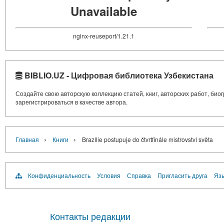
Unavailable
nginx-reuseport/1.21.1
BIBLIO.UZ - Цифровая библиотека Узбекистана
Создайте свою авторскую коллекцию статей, книг, авторских работ, би
зарегистрироваться в качестве автора.
›
›
Главная
Книги
Brazílie postupuje do čtvrtfinále mistrovství světa
Конфиденциальность
Условия
Справка
Пригласить друга
Язы
Контакты редакции