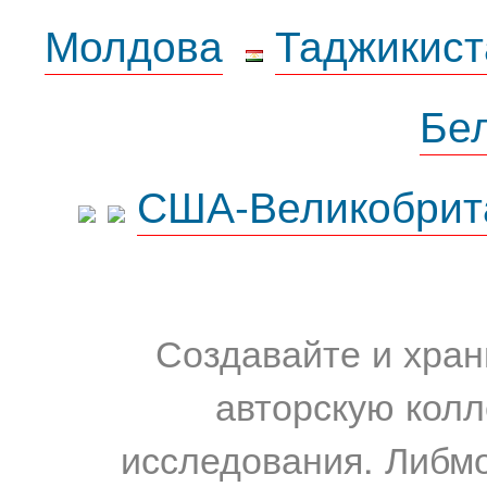
Молдова
Таджикист
Бе
США-Великобрит
Создавайте и хран
авторскую колл
исследования. Либм