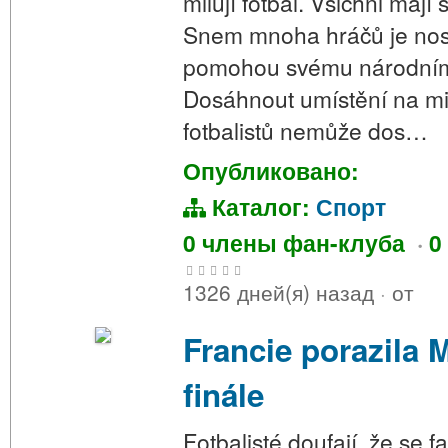
milují fotbal. Všichni maj
Snem mnoha hráčů je nosi
pomohou svému národnímu 
Dosáhnout umístění na mi
fotbalistů nemůže dos…
Опубликовано:
Каталог:
Спорт
0 члены фан-клуба
·
0
1326 дней(я) назад
·
от
Francie porazila 
finále
Fotbalisté doufají, že se