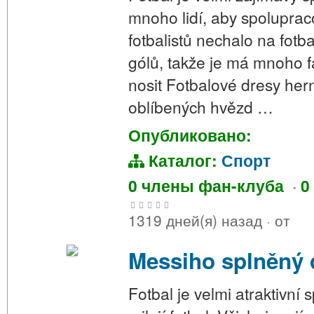
mnoho lidí, aby spoluprac
fotbalistů nechalo na fot
gólů, takže je má mnoho f
nosit Fotbalové dresy her
oblíbených hvězd …
Опубликовано:
Каталог:
Спорт
0 члены фан-клуба
·
0
1319 дней(я) назад
·
от
Messiho splněný 
Fotbal je velmi atraktivní