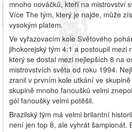
mnoho nováčků, kteří na mistrovství s
Více The tým, který je najde, může zís
vysokým platem.
Ve vyřazovacím kole Světového poháru
jihokorejský tým 4:1 a postoupil mezi n
který se dostal mezi nejlepších 8 na 
mistrovstvích světa od roku 1994. Ne
zranil v prvním kole utkání ve skupin
skupině mnoho fanoušků velmi znepok
gól fanoušky velmi potěšil.
Brazilský tým má velmi brilantní historii
není jen top 8, ale vyhrát šampionát. 