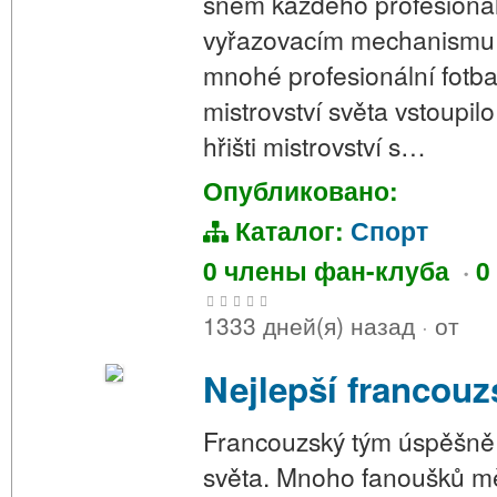
snem každého profesionáln
vyřazovacím mechanismu 
mnohé profesionální fotbal
mistrovství světa vstoupil
hřišti mistrovství s…
Опубликовано:
Каталог:
Спорт
0 члены фан-клуба
·
0
1333 дней(я) назад
·
от
Nejlepší francou
Francouzský tým úspěšně p
světa. Mnoho fanoušků mělo