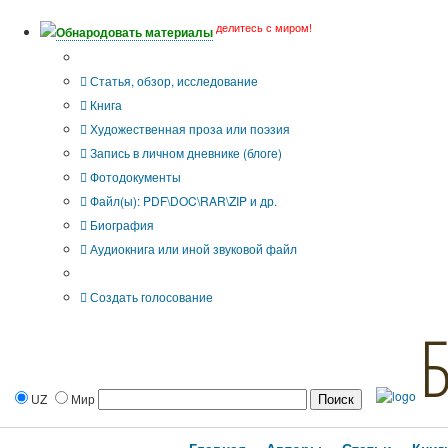
делитесь с миром!
Обнародовать материалы
Тип публикации
Статья, обзор, исследование
Книга
Художественная проза или поэзия
Запись в личном дневнике (блоге)
Фотодокументы
Файл(ы): PDF\DOC\RAR\ZIP и др.
Биография
Аудиокнига или иной звуковой файл
Дополнительные опции:
Создать голосование
UZ
Мир