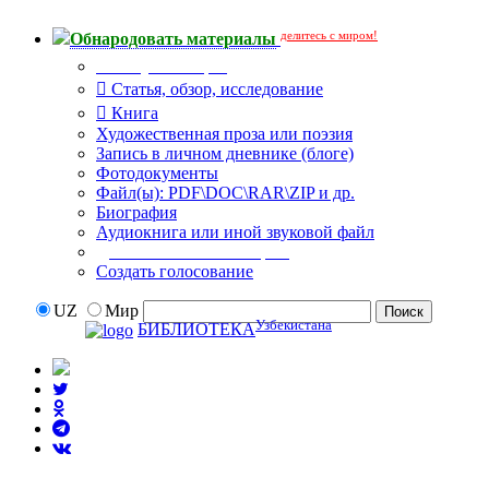
делитесь с миром!
Обнародовать материалы
Тип публикации
Статья, обзор, исследование
Книга
Художественная проза или поэзия
Запись в личном дневнике (блоге)
Фотодокументы
Файл(ы): PDF\DOC\RAR\ZIP и др.
Биография
Аудиокнига или иной звуковой файл
Дополнительные опции:
Создать голосование
UZ
Мир
Узбекистана
БИБЛИОТЕКА