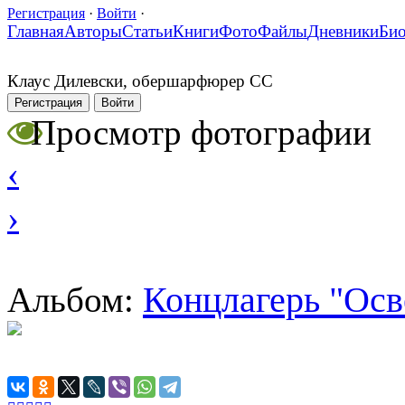
Регистрация
·
Войти
·
Главная
Авторы
Статьи
Книги
Фото
Файлы
Дневники
Би
Клаус Дилевски, обершарфюрер СС
Регистрация
Войти
Просмотр фотографии
‹
›
Концлагерь "Осв
Альбом: