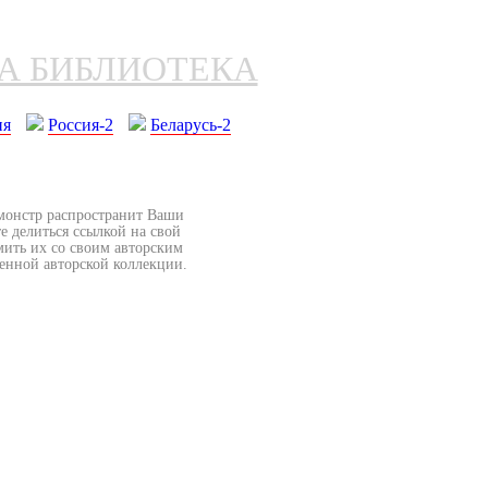
НА БИБЛИОТЕКА
ия
Россия-2
Беларусь-2
бмонстр распространит Ваши
е делиться ссылкой на свой
мить их со своим авторским
венной авторской коллекции.