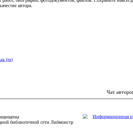
 работ, биографий, фотодокументов, файлов. Сохраните навсегда
качестве автора.
ык (ru)
Чат авторо
защищены
одной библиотечной сети Либмонстр