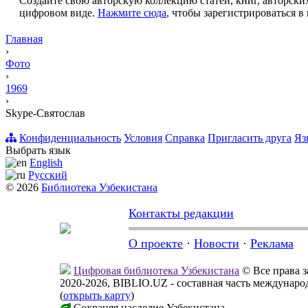
Создайте свою авторскую коллекцию статей, книг, авторских
цифровом виде.
Нажмите сюда
, чтобы зарегистрироваться в 
Главная
›
Фото
›
1969
›
Skype-Святослав
Конфиденциальность
Условия
Справка
Пригласить друга
Яз
Выбрать язык
English
Русский
© 2026
Библиотека Узбекистана
Контакты редакции
О проекте
·
Новости
·
Реклама
Цифровая библиотека Узбекистана
© Все права 
2020-2026, BIBLIO.UZ - составная часть междунар
(
открыть карту
)
Сохраняя наследие Узбекистана