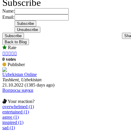
Subscribe
Name:
Email:
Subscribe
Sha
Back to Blog
Rate





0 votes
Publisher
Uzbekistan Online
Tashkent, Uzbekistan
21.10.2022 (1385 days ago)
Вопросы науки
Your reaction?
overwhelmed (1)
entertained (1)
agree (1)
inspired (1)
sad (1)