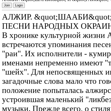
Join
Login
АЛЖИР. &quot;ШААБИ&quot; 
ПЕСНИ НАРОДНЫХ ОКРАИ
В хронике культурной жизни А
встречаются упоминания песе
"раи". Их исполнители - куми
именами непременно имеют "ти
"шейх". Для непосвященных и
загадочные слова мало что гов
положение попыталась алжирск
устроившая маленький "ликбез
музыки. Прежде всего, о стиля