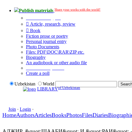
Share your works with the world!
Publish materials
Publication type?
Article, research, review
Book
Fiction prose or poetry
Personal journal entry
Photo Documents
Files: PDF\DOC\RAR\ZIP etc.
Biography
An audiobook or other audio file
Additional options:
Create a poll
Uzbekistan
World
of Uzbekistan
LIBRARY
Join
·
Login
·
Home
Authors
Articles
Books
Photos
Files
Diaries
Biographi
АЛЖИР. &quot;ШААБИ&quot; И &quot;РАИ&quo