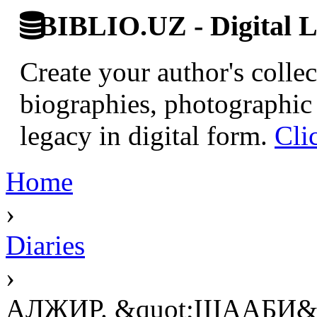
BIBLIO.UZ - Digital L
Create your author's collec
biographies, photographic 
legacy in digital form.
Cli
Home
›
Diaries
›
АЛЖИР. &quot;ШААБИ&qu