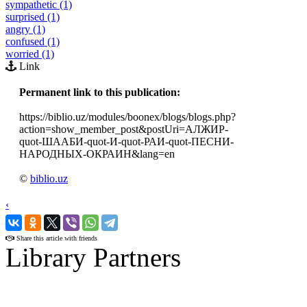
sympathetic (1)
surprised (1)
angry (1)
confused (1)
worried (1)
Link
Permanent link to this publication:
https://biblio.uz/modules/boonex/blogs/blogs.php?
action=show_member_post&postUri=АЛЖИР-
quot-ШААБИ-quot-И-quot-РАИ-quot-ПЕСНИ-
НАРОДНЫХ-ОКРАИН&lang=en
©
biblio.uz
‹
›
Share this article with friends
Library Partners