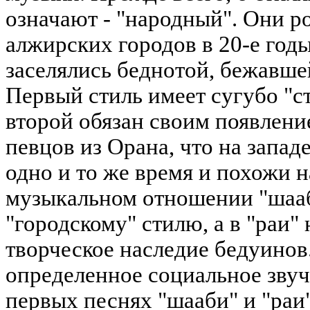
означают - "народный". Они р
алжирских городов в 20-е годы
заселялись беднотой, бежавше
Первый стиль имеет сугубо "с
второй обязан своим появлени
певцов из Орана, что на запад
одно и то же время и похожи на
музыкальном отношении "шааб
"городскому" стилю, а в "раи
творческое наследие бедуинов
определенное социальное звуч
первых песнях "шааби" и "раи