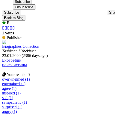
Subscribe
Sha
Back to Blog
Rate





1 votes
Publisher
Biographies Collection
Tashkent, Uzbekistan
23.01.2020 (2386 days ago)
Биографии
поиск истины
Your reaction?
overwhelmed (1)
entertained (1)
agree (1)
inspired (1)
sad (1)
sympathetic (1)
surprised (1)
angry (1)