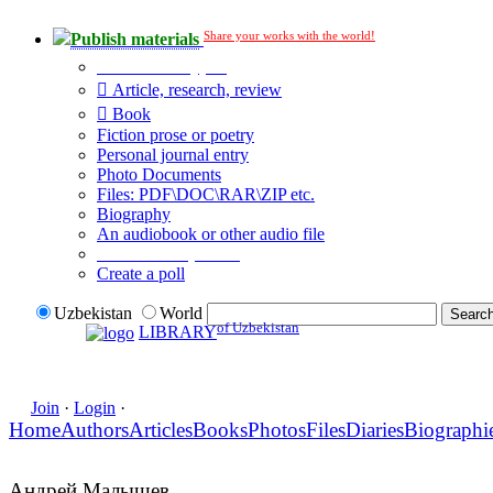
Share your works with the world!
Publish materials
Publication type?
Article, research, review
Book
Fiction prose or poetry
Personal journal entry
Photo Documents
Files: PDF\DOC\RAR\ZIP etc.
Biography
An audiobook or other audio file
Additional options:
Create a poll
Uzbekistan
World
of Uzbekistan
LIBRARY
Join
·
Login
·
Home
Authors
Articles
Books
Photos
Files
Diaries
Biographi
Андрей Малышев