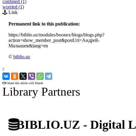
confused (1)
worried (1)
Link
Permanent link to this publication:
https://biblio.uz/modules/boonex/blogs/blogs.php?
action=show_member_post&postUri=Андрей-
Малышев&lang=en
©
biblio.uz
‹
›
Share this article with friends
Library Partners
BIBLIO.UZ - Digital L