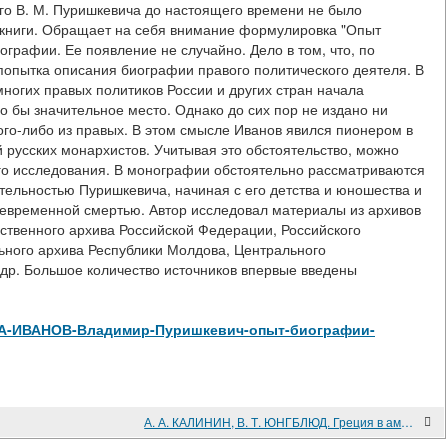
мого В. М. Пуришкевича до настоящего времени не было
 книги. Обращает на себя внимание формулировка "Опыт
ографии. Ее появление не случайно. Дело в том, что, по
попытка описания биографии правого политического деятеля. В
ногих правых политиков России и других стран начала
о бы значительное место. Однако до сих пор не издано ни
ого-либо из правых. В этом смысле Иванов явился пионером в
 русских монархистов. Учитывая это обстоятельство, можно
го исследования. В монографии обстоятельно рассматриваются
тельностью Пуришкевича, начиная с его детства и юношества и
девременной смертью. Автор исследовал материалы из архивов
рственного архива Российской Федерации, Российского
льного архива Республики Молдова, Центрального
 др. Большое количество источников впервые введены
iew/А-А-ИВАНОВ-Владимир-Пуришкевич-опыт-биографии-
А. А. КАЛИНИН, В. Т. ЮНГБЛЮД. Греция в американо-британских отношениях в 1939-1945 гг.