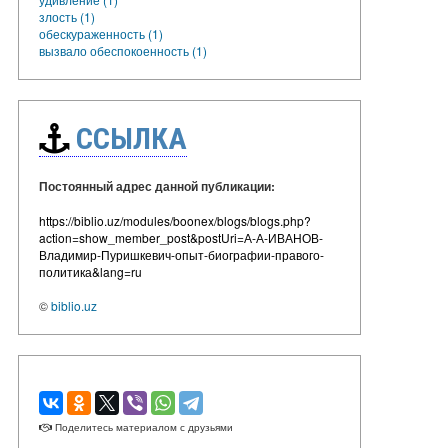
злость (1)
обескураженность (1)
вызвало обеспокоенность (1)
ССЫЛКА
Постоянный адрес данной публикации:
https://biblio.uz/modules/boonex/blogs/blogs.php?
action=show_member_post&postUri=А-А-ИВАНОВ-
Владимир-Пуришкевич-опыт-биографии-правого-
политика&lang=ru
©
biblio.uz
Поделитесь материалом с друзьями