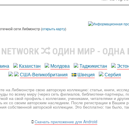
ы
отечной сети Либмонстр (
открыть карту
)
R NETWORK
ОДИН МИР - ОДНА
аина
Казахстан
Молдова
Таджикистан
Эсто
США-Великобритания
Швеция
Сербия
те на Либмонстре свою авторскую коллекцию: статьи, книги, иссл
уды по всему миру (через сеть филиалов, библиотеки-партнеры, по
лкой на свой профиль с коллегами, учениками, читателями и друг
ь их со своим авторским наследием. После регистрации в Вашем 
ия собственной авторской коллекции. Это бесплатно: так было, так 
Скачать приложение для Android