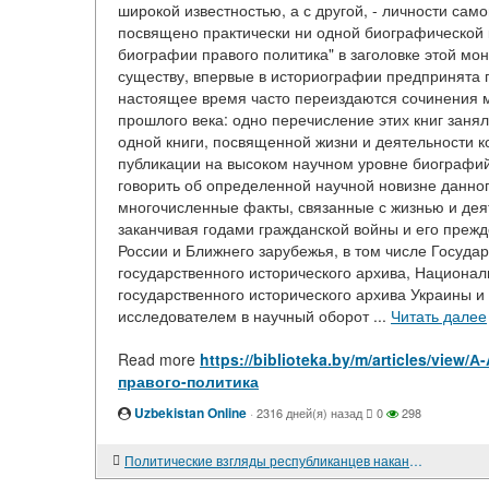
широкой известностью, а с другой, - личности са
посвящено практически ни одной биографической
биографии правого политика" в заголовке этой мон
существу, впервые в историографии предпринята 
настоящее время часто переиздаются сочинения м
прошлого века: одно перечисление этих книг занял
одной книги, посвященной жизни и деятельности к
публикации на высоком научном уровне биографий
говорить об определенной научной новизне данно
многочисленные факты, связанные с жизнью и дея
заканчивая годами гражданской войны и его преж
России и Ближнего зарубежья, в том числе Госуда
государственного исторического архива, Национа
государственного исторического архива Украины и
исследователем в научный оборот ...
Читать далее
Read more
https://biblioteka.by/m/articles/v
правого-политика
Uzbekistan Online
·
2316 дней(я) назад
0
298
Политические взгляды республиканцев накануне Февральской революции 1848 г. во Франции