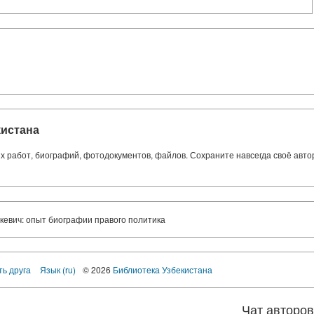
кистана
ких работ, биографий, фотодокументов, файлов. Сохраните навсегда своё авт
евич: опыт биографии правого политика
ть друга
Язык (ru)
© 2026
Библиотека Узбекистана
Чат авторо