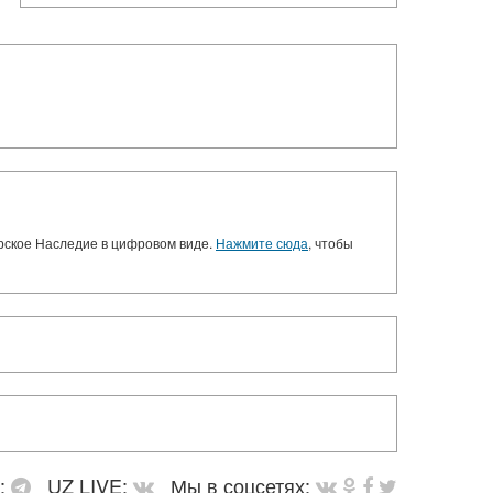
орское Наследие в цифровом виде.
Нажмите сюда
, чтобы
в:
UZ LIVE:
Мы в соцсетях: