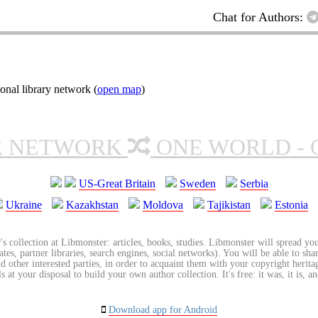
Chat for Authors:
onal library network (
open map
)
R NETWORK
ONE WORLD - 
US-Great Britain
Sweden
Serbia
Ukraine
Kazakhstan
Moldova
Tajikistan
Estonia
's collection at Libmonster: articles, books, studies. Libmonster will spread you
tes, partner libraries, search engines, social networks). You will be able to sha
nd other interested parties, in order to acquaint them with your copyright herit
 at your disposal to build your own author collection. It's free: it was, it is, an
Download app for Android