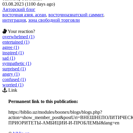
03.08.2023 (1100 days ago)
Авторский блог
восточная азия. асеан
,
восточноазиатский саммит
,
интеграция
,
зона свободной торговли
Your reaction?
overwhelmed (1)
entertained (1)
agree (1)
inspired (1)
sad (1)
sympathetic (1)
surprised (1)
angry (1)
confused (1)
worried (1)
Link
Permanent link to this publication:
https://biblio.uz/modules/boonex/blogs/blogs.php?
action=show_member_post&postUri=ВНЕШНЕПОЛИТИЧЕС
ПРИОРИТЕТЫ-АМБИЦИИ-И-ПРОБЛЕМЫ&lang=en