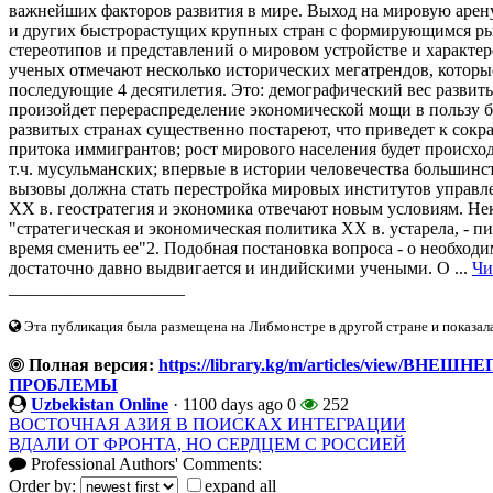
важнейших факторов развития в мире. Выход на мировую арену 
и других быстрорастущих крупных стран с формирующимся ры
стереотипов и представлений о мировом устройстве и характе
ученых отмечают несколько исторических мегатрендов, которы
последующие 4 десятилетия. Это: демографический вес развиты
произойдет перераспределение экономической мощи в пользу б
развитых странах существенно постареют, что приведет к сок
притока иммигрантов; рост мирового населения будет происход
т.ч. мусульманских; впервые в истории человечества большинст
вызовы должна стать перестройка мировых институтов управле
XX в. геостратегия и экономика отвечают новым условиям. Не
"стратегическая и экономическая политика XX в. устарела, - п
время сменить ее"2. Подобная постановка вопроса - о необход
достаточно давно выдвигается и индийскими учеными. О ...
Чи
____________________
Эта публикация была размещена на Либмонстре в другой стране и показал
Полная версия:
https://library.kg/m/articles/vie
ПРОБЛЕМЫ
Uzbekistan Online
·
1100 days ago
0
252
ВОСТОЧНАЯ АЗИЯ В ПОИСКАХ ИНТЕГРАЦИИ
ВДАЛИ ОТ ФРОНТА, НО СЕРДЦЕМ С РОССИЕЙ
Professional Authors' Comments:
Order by:
expand all