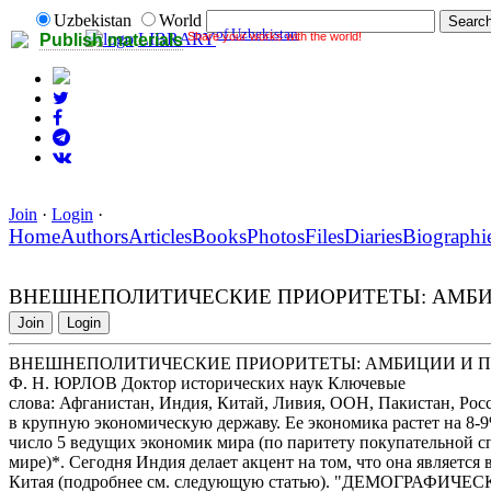
Uzbekistan
World
of Uzbekistan
Share your works with the world!
LIBRARY
Publish materials
Join
·
Login
·
Home
Authors
Articles
Books
Photos
Files
Diaries
Biographi
ВНЕШНЕПОЛИТИЧЕСКИЕ ПРИОРИТЕТЫ: АМБ
Join
Login
ВНЕШНЕПОЛИТИЧЕСКИЕ ПРИОРИТЕТЫ: АМБИЦИИ И 
Ф. Н. ЮРЛОВ Доктор исторических наук Ключевые
слова: Афганистан, Индия, Китай, Ливия, ООН, Пакистан, Ро
в крупную экономическую державу. Ее экономика растет на 8-9
число 5 ведущих экономик мира (по паритету покупательной сп
мире)*. Сегодня Индия делает акцент на том, что она являетс
Китая (подробнее см. следующую статью). "ДЕМОГРАФИЧЕС