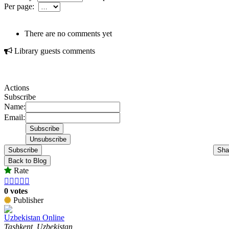
Per page:
There are no comments yet
Library guests comments
Actions
Subscribe
Name:
Email:
Subscribe
Sha
Back to Blog
Rate





0 votes
Publisher
Uzbekistan Online
Tashkent, Uzbekistan