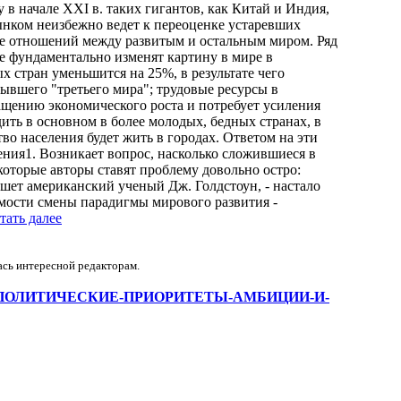
в начале XXI в. таких гигантов, как Китай и Индия,
нком неизбежно ведет к переоценке устаревших
ре отношений между развитым и остальным миром. Ряд
е фундаментально изменят картину в мире в
х стран уменьшится на 25%, в результате чего
ывшего "третьего мира"; трудовые ресурсы в
ращению экономического роста и потребует усиления
ить в основном в более молодых, бедных странах, в
во населения будет жить в городах. Ответом на эти
ния1. Возникает вопрос, насколько сложившиеся в
которые авторы ставят проблему довольно остро:
ишет американский ученый Дж. Голдстоун, - настало
имости смены парадигмы мирового развития -
тать далее
ась интересной редакторам.
w/ВНЕШНЕПОЛИТИЧЕСКИЕ-ПРИОРИТЕТЫ-АМБИЦИИ-И-