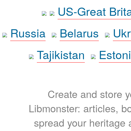
US-Great Brit
Russia
Belarus
Ukr
Tajikistan
Eston
Create and store yo
Libmonster: articles, b
spread your heritage a