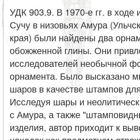
УДК 903.9. В 1970-е гг. в ходе
Сучу в низовьях Амура (Ульчс
края) были найдены два орна
обожженной глины. Они привл
исследователей необычной фо
орнамента. Было высказано м
шаров в качестве штампов дл
Исследуя шары и неолитичес
с Амура, а также "штамповидн
изделия, автор приходит к вы
находок как предметном отра