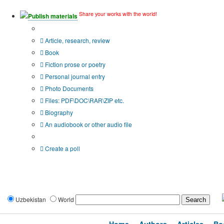
Share your works with the world!
Publish materials
Publication type?
Article, research, review
Book
Fiction prose or poetry
Personal journal entry
Photo Documents
Files: PDF\DOC\RAR\ZIP etc.
Biography
An audiobook or other audio file
Additional options:
Create a poll
Uzbekistan
World