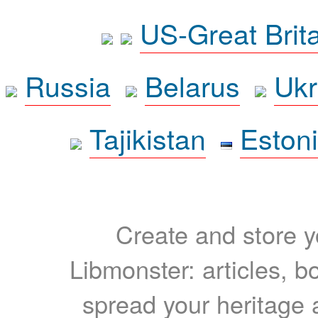
US-Great Brit
Russia
Belarus
Ukr
Tajikistan
Eston
Create and store yo
Libmonster: articles, b
spread your heritage a