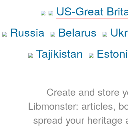
US-Great Brit
Russia
Belarus
Ukr
Tajikistan
Eston
Create and store yo
Libmonster: articles, b
spread your heritage a