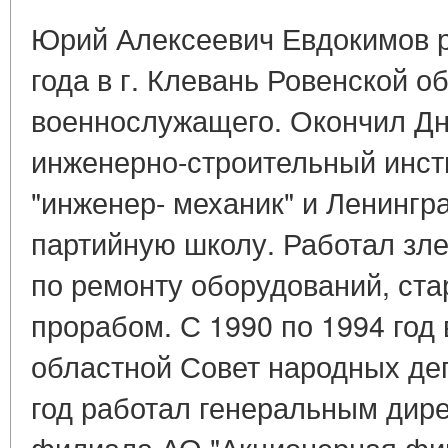
Юрий Алексеевич Евдокимов р
года в г. Клевань Ровенской о
военнослужащего. Окончил Д
инженерно-строительный инст
"инженер- механик" и Ленинг
партийную школу. Работал зл
по ремонту оборудований, ст
прорабом. С 1990 по 1994 год
областной Совет народных деп
год работал генеральным дир
филиала АО "Акционерная фи