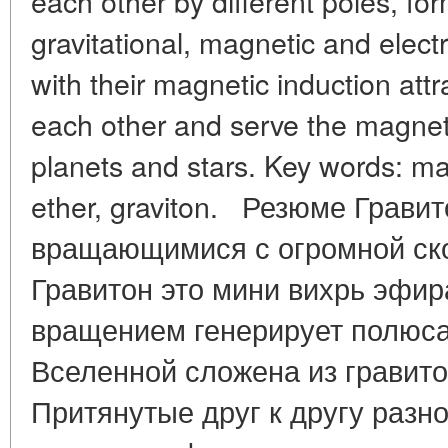
each other by different poles, fo
gravitational, magnetic and elect
with their magnetic induction attr
each other and serve the magneti
planets and stars. Key words: mag
ether, graviton. Резюме Грави
вращающимися с огромной ск
Гравитон это мини вихрь эфир
вращением генерирует полюс
Вселенной сложена из гравито
Притянутые друг к другу раз