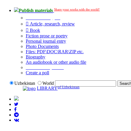
Share your works with the world!
Publish materials
Publication type?
Article, research, review
Book
Fiction prose or poetry
Personal journal entry
Photo Documents
Files: PDF\DOC\RAR\ZIP etc.
Biography
An audiobook or other audio file
Additional options:
Create a poll
Uzbekistan
World
of Uzbekistan
LIBRARY