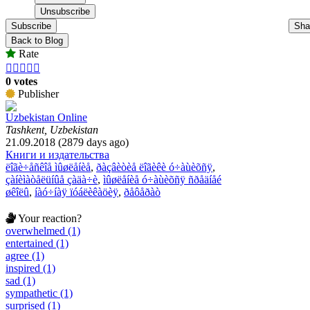
Subscribe
Sha
Back to Blog
Rate





0 votes
Publisher
Uzbekistan Online
Tashkent, Uzbekistan
21.09.2018 (2879 days ago)
Книги и издательства
ëîãè÷åñêîå ìûøëåíèå
,
ðàçâèòèå ëîãèêè ó÷àùèõñÿ
,
çàíèìàòåëüíûå çàäà÷è
,
ìûøëåíèå ó÷àùèõñÿ ñðåäíåé
øêîëû
,
íàó÷íàÿ ïóáëèêàöèÿ
,
ðåôåðàò
Your reaction?
overwhelmed (1)
entertained (1)
agree (1)
inspired (1)
sad (1)
sympathetic (1)
surprised (1)