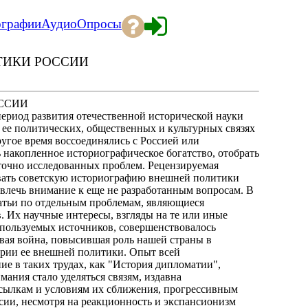
ографии
Аудио
Опросы
ТИКИ РОССИИ
ОССИИ
 период развития отечественной исторической науки
 ее политических, общественных и культурных связях
ругое время воссоединялись с Россией или
 накопленное историографическое богатство, отобрать
аточно исследованных проблем. Рецензируемая
овать советскую историографию внешней политики
ривлечь внимание к еще не разработанным вопросам. В
атьи по отдельным проблемам, являющиеся
. Их научные интересы, взгляды на те или иные
спользуемых источников, совершенствовалось
вая война, повысившая роль нашей страны в
ории ее внешней политики. Опыт всей
е в таких трудах, как "История дипломатии",
ния стало уделяться связям, издавна
сылкам и условиям их сближения, прогрессивным
ссии, несмотря на реакционность и экспансионизм