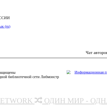
ОССИИ
ык (ru)
Чат авторо
защищены
одной библиотечной сети Либмонстр
NETWORK
ОДИН МИР - ОД