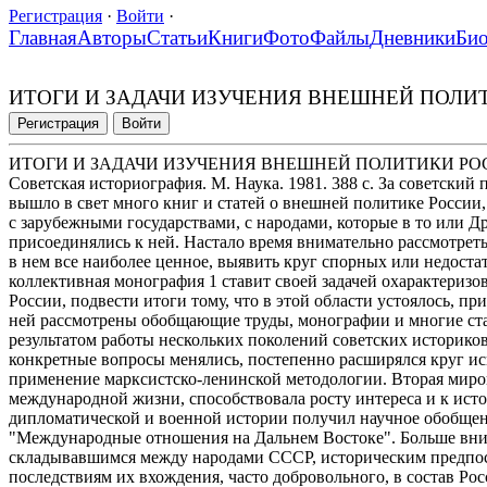
Регистрация
·
Войти
·
Главная
Авторы
Статьи
Книги
Фото
Файлы
Дневники
Би
ИТОГИ И ЗАДАЧИ ИЗУЧЕНИЯ ВНЕШНЕЙ ПОЛИ
Регистрация
Войти
ИТОГИ И ЗАДАЧИ ИЗУЧЕНИЯ ВНЕШНЕЙ ПОЛИТИКИ Р
Советская историография. М. Наука. 1981. 388 с. За советский
вышло в свет много книг и статей о внешней политике России,
с зарубежными государствами, с народами, которые в то или Д
присоединялись к ней. Настало время внимательно рассмотреть
в нем все наиболее ценное, выявить круг спорных или недост
коллективная монография 1 ставит своей задачей охарактериз
России, подвести итоги тому, что в этой области устоялось, п
ней рассмотрены обобщающие труды, монографии и многие ст
результатом работы нескольких поколений советских историков
конкретные вопросы менялись, постепенно расширялся круг и
применение марксистско-ленинской методологии. Вторая миро
международной жизни, способствовала росту интереса и к ист
дипломатической и военной истории получил научное обобщени
"Международные отношения на Дальнем Востоке". Больше внима
складывавшимся между народами СССР, историческим предпо
последствиям их вхождения, часто добровольного, в состав Ро