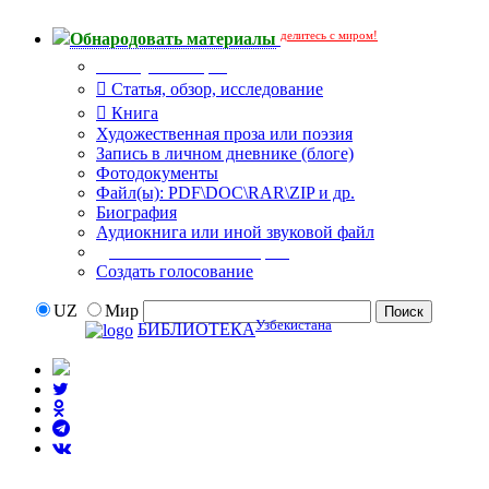
делитесь с миром!
Обнародовать материалы
Тип публикации
Статья, обзор, исследование
Книга
Художественная проза или поэзия
Запись в личном дневнике (блоге)
Фотодокументы
Файл(ы): PDF\DOC\RAR\ZIP и др.
Биография
Аудиокнига или иной звуковой файл
Дополнительные опции:
Создать голосование
UZ
Мир
Узбекистана
БИБЛИОТЕКА