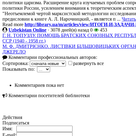
политики царизма. Расширение круга изучаемых проблем сопр
политики России, усилением внимания к теоретическим аспе
"Неотъемлемой чертой марксистской методологии исследовани
предисловии к книге А. Л. Нарочницкий, - является п ...
Читать
Read more
http://library.ua/m/articles/view/ИТОГИ-И
Uzbekistan Online
·
3078 дней(я) назад
0
453
Г. Н. ТОПУЗЛУ. ПОМОЩЬ БРАТСКИХ СОЮЗНЫХ РЕСПУ
ССР (1940 - 1958 гг.)
М. Ф. ДМИТРІЄНКО. ЛИСТІВКИ БІЛЬШОВИЦЬКИХ ОРГАНІЗА
ДЖЕРЕЛО
Комментарии профессиональных авторов:
Сортировка:
развернуть все
Показывать по:
Комментариев пока нет
Комментарии посетителей библиотеки
Действия
Подписаться
Имя:
E-mail: