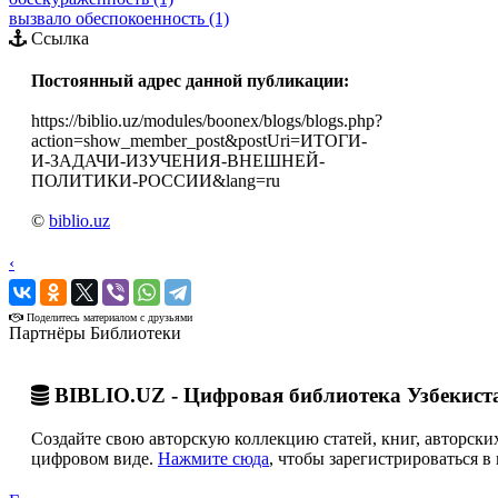
вызвало обеспокоенность (1)
Ссылка
Постоянный адрес данной публикации:
https://biblio.uz/modules/boonex/blogs/blogs.php?
action=show_member_post&postUri=ИТОГИ-
И-ЗАДАЧИ-ИЗУЧЕНИЯ-ВНЕШНЕЙ-
ПОЛИТИКИ-РОССИИ&lang=ru
©
biblio.uz
‹
›
Поделитесь материалом с друзьями
Партнёры Библиотеки
BIBLIO.UZ - Цифровая библиотека Узбекист
Создайте свою авторскую коллекцию статей, книг, авторских
цифровом виде.
Нажмите сюда
, чтобы зарегистрироваться в 