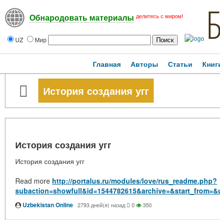
делитесь с миром!
Обнародовать материалы
UZ
Мир
Главная
Авторы
Статьи
Книг
История создания угг
История создания угг
История создания угг
Read more
http://portalus.ru/modules/love/rus_readme.php?
subaction=showfull&id=1544782615&archive=&start_from=&
Uzbekistan Online
·
2793 дней(я) назад
0
350