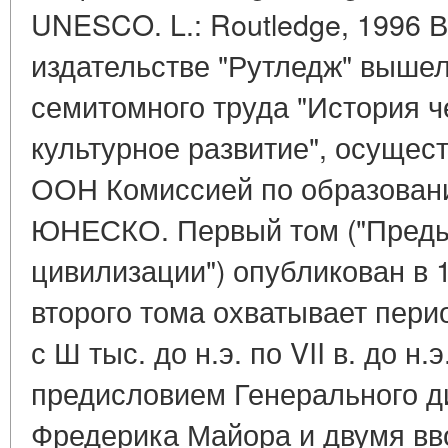
UNESCO. L.: Routledge, 1996 В
издательстве "Рутледж" вышел
семитомного труда "История ч
культурное развитие", осущес
ООН Комиссией по образовани
ЮНЕСКО. Первый том ("Преды
цивилизации") опубликован в 
второго тома охватывает пери
с Ш тыс. до н.э. по VII в. до н
предисловием Генерального 
Фредерика Майора и двумя вв