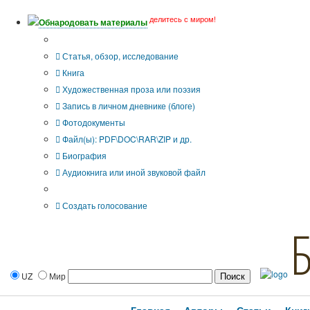
делитесь с миром!
Обнародовать материалы
Тип публикации
Статья, обзор, исследование
Книга
Художественная проза или поэзия
Запись в личном дневнике (блоге)
Фотодокументы
Файл(ы): PDF\DOC\RAR\ZIP и др.
Биография
Аудиокнига или иной звуковой файл
Дополнительные опции:
Создать голосование
UZ
Мир