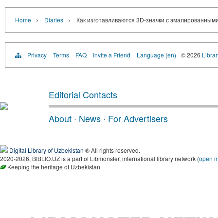
›
›
Home
Diaries
Как изготавливаются 3D-значки с эмалированным
Privacy
Terms
FAQ
Invite a Friend
Language (en)
© 2026
Librar
Editorial Contacts
About
·
News
·
For Advertisers
Digital Library of Uzbekistan
® All rights reserved.
2020-2026, BIBLIO.UZ is a part of Libmonster, international library network (
open 
Keeping the heritage of Uzbekistan