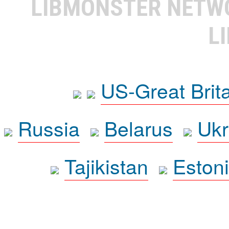
LIBMONSTER NET
L
US-Great Brit
Russia
Belarus
Ukr
Tajikistan
Eston