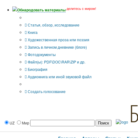
делитесь с миром!
Обнародовать материалы
Тип публикации
Статья, обзор, исследование
Книга
Художественная проза или поэзия
Запись в личном дневнике (блоге)
Фотодокументы
Файл(ы): PDF\DOC\RAR\ZIP и др.
Биография
Аудиокнига или иной звуковой файл
Дополнительные опции:
Создать голосование
UZ
Мир