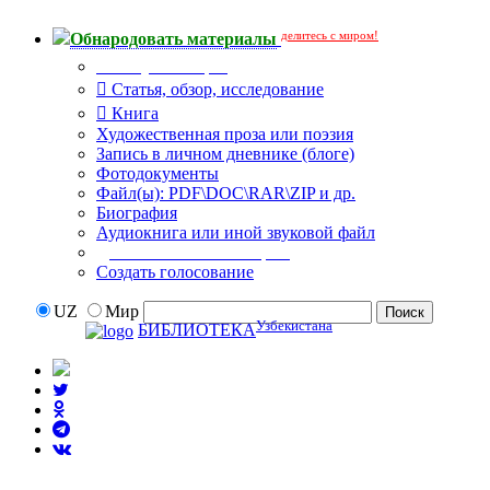
делитесь с миром!
Обнародовать материалы
Тип публикации
Статья, обзор, исследование
Книга
Художественная проза или поэзия
Запись в личном дневнике (блоге)
Фотодокументы
Файл(ы): PDF\DOC\RAR\ZIP и др.
Биография
Аудиокнига или иной звуковой файл
Дополнительные опции:
Создать голосование
UZ
Мир
Узбекистана
БИБЛИОТЕКА