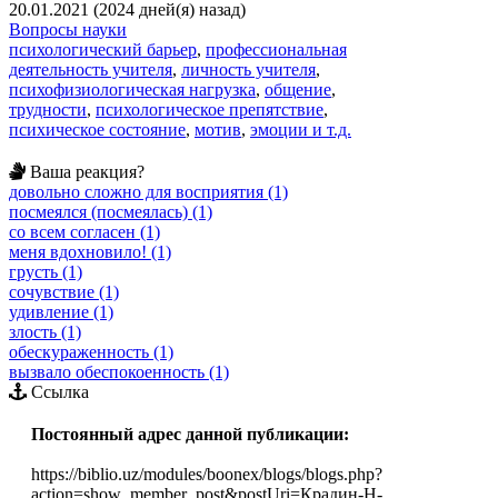
20.01.2021 (2024 дней(я) назад)
Вопросы науки
психологический барьер
,
профессиональная
деятельность учителя
,
личность учителя
,
психофизиологическая нагрузка
,
общение
,
трудности
,
психологическое препятствие
,
психическое состояние
,
мотив
,
эмоции и т.д.
Ваша реакция?
довольно сложно для восприятия (1)
посмеялся (посмеялась) (1)
со всем согласен (1)
меня вдохновило! (1)
грусть (1)
сочувствие (1)
удивление (1)
злость (1)
обескураженность (1)
вызвало обеспокоенность (1)
Ссылка
Постоянный адрес данной публикации:
https://biblio.uz/modules/boonex/blogs/blogs.php?
action=show_member_post&postUri=Крадин-Н-