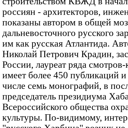
строительством КВЖД в начал
россиян - архитекторов, инже
показаны автором в общей мо
дальневосточного русского за
им как русская Атлантида. Ав
Николай Петрович Крадин, за
России, лауреат ряда смотров-
имеет более 450 публикаций и 
числе семь монографий, в пос
председатель президиума Хаб
Всероссийского общества охр
культуры. По-видимому, интер
"русского Харбина" возник не 