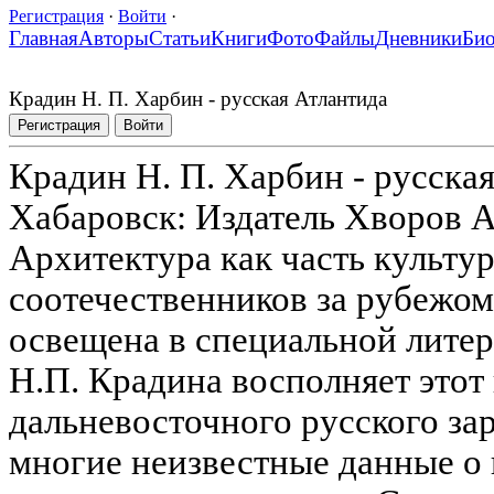
Регистрация
·
Войти
·
Главная
Авторы
Статьи
Книги
Фото
Файлы
Дневники
Би
Крадин Н. П. Харбин - русская Атлантида
Регистрация
Войти
Крадин Н. П. Харбин - русска
Хабаровск: Издатель Хворов А.Г
Архитектура как часть культу
соотечественников за рубежом
освещена в специальной литер
Н.П. Крадина восполняет этот
дальневосточного русского за
многие неизвестные данные о 