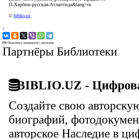
П-Харбин-русская-Атлантида&lang=ru
©
biblio.uz
‹
›
Поделитесь материалом с друзьями
Партнёры Библиотеки
BIBLIO.UZ - Цифрова
Создайте свою авторскую
биографий, фотодокумент
авторское Наследие в ци