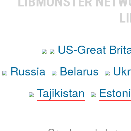
LIBMONSTER NET
L
US-Great Brit
Russia
Belarus
Ukr
Tajikistan
Eston