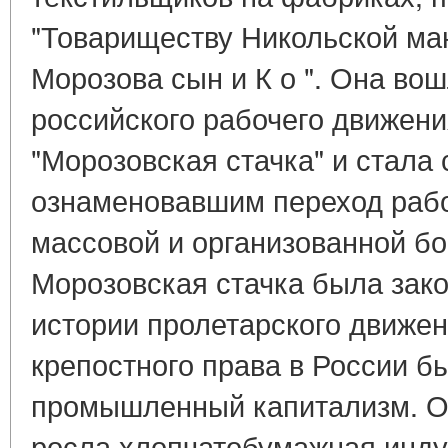
"Товариществу Никольской м
Морозова сын и К о ". Она во
российского рабочего движени
"Морозовская стачка" и стала
ознаменовавшим переход рабо
массовой и организованной бо
Морозовская стачка была зак
истории пролетарского движе
крепостного права в России б
промышленный капитализм. О
росла хлопчатобумажная инду