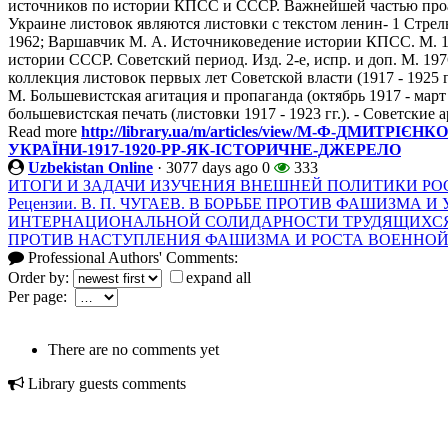
источников по истории КПСС и СССР. Важнейшей частью проа
Украине листовок являются листовки с текстом ленин- 1 Стре
1962; Варшавчик М. А. Источниковедение истории КПСС. М. 1
истории СССР. Советский период. Изд. 2-е, испр. и доп. М. 19
коллекция листовок первых лет Советской власти (1917 - 1925 
М. Большевистская агитация и пропаганда (октябрь 1917 - март 
большевистская печать (листовки 1917 - 1923 гг.). - Советские а
Read more
http://library.ua/m/articles/view/М-Ф-ДМИ
УКРАЇНИ-1917-1920-РР-ЯК-ІСТОРИЧНЕ-ДЖЕРЕЛО
Uzbekistan Online
·
3077 days ago
0
333
ИТОГИ И ЗАДАЧИ ИЗУЧЕНИЯ ВНЕШНЕЙ ПОЛИТИКИ Р
Рецензии. В. П. ЧУГАЕВ. В БОРЬБЕ ПРОТИВ ФАШИЗМА 
ИНТЕРНАЦИОНАЛЬНОЙ СОЛИДАРНОСТИ ТРУДЯЩИХСЯ 
ПРОТИВ НАСТУПЛЕНИЯ ФАШИЗМА И РОСТА ВОЕННОЙ ОП
Professional Authors' Comments:
Order by:
expand all
Per page:
There are no comments yet
Library guests comments