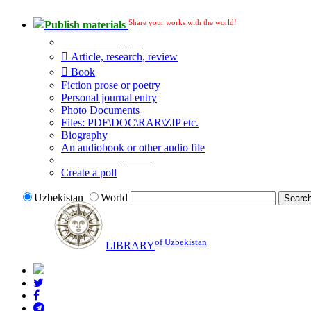
Share your works with the world!
Publish materials
Publication type?
Article, research, review
Book
Fiction prose or poetry
Personal journal entry
Photo Documents
Files: PDF\DOC\RAR\ZIP etc.
Biography
An audiobook or other audio file
Additional options:
Create a poll
Uzbekistan
World
of Uzbekistan
LIBRARY