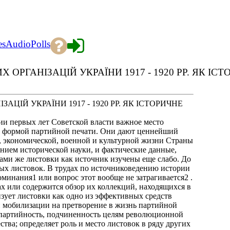
es
Audio
Polls
 ОРГАНІЗАЦІЙ УКРАЇНИ 1917 - 1920 РР. ЯК ІС
ЦІЙ УКРАЇНИ 1917 - 1920 РР. ЯК ІСТОРИЧНЕ
рии первых лет Советской власти важное место
й формой партийной печати. Они дают ценнейший
, экономической, военной и культурной жизни Страны
янием исторической науки, и фактические данные,
ами же листовки как источник изучены еще слабо. До
ых листовок. В трудах по источниковедению истории
инания1 или вопрос этот вообще не затрагивается2 .
ах или содержится обзор их коллекций, находящихся в
зует листовки как одно из эффективных средств
 и мобилизации на претворение в жизнь партийной
е партийность, подчиненность целям революционной
тва; определяет роль и место листовок в ряду других