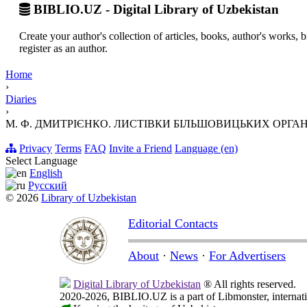
BIBLIO.UZ - Digital Library of Uzbekistan
Create your author's collection of articles, books, author's works,
register as an author.
Home
›
Diaries
›
М. Ф. ДМИТРІЄНКО. ЛИСТІВКИ БІЛЬШОВИЦЬКИХ ОРГАНІЗ
Privacy
Terms
FAQ
Invite a Friend
Language (en)
Select Language
English
Русский
© 2026
Library of Uzbekistan
Editorial Contacts
About
·
News
·
For Advertisers
Digital Library of Uzbekistan
® All rights reserved.
2020-2026, BIBLIO.UZ is a part of Libmonster, internati