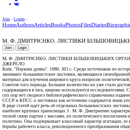
Join
·
Login
·
Home
Authors
Articles
Books
Photos
Files
Diaries
Biographi
М. Ф. ДМИТРІЄНКО. ЛИСТІВКИ БІЛЬШОВИЦЬКИХ
Join
Login
М. Ф. ДМИТРІЄНКО. ЛИСТІВКИ БІЛЬШОВИЦЬКИХ ОРГАНІЗА
ДЖЕРЕЛО
Київ. "Наукова думка". 1980. 303 с. Среди источников по исто
занимают большевистские листовки, являющиеся своеобразно
материал для изучения широкого круга вопросов политической
Советов того периода. Большое количество их уже стало досто
содержащиеся в них, широко используются исследователями. С
сих пор нет сводного библиографического справочника изданн
СССР и КПСС о листовках как источнике содержатся лишь упом
В ряде статей идет речь об отдельных большевистских листовк
наиболее крупных хранилищах 3 . М. Ф. Дмитриенко характери
тесной связи партии с массами, их политического воспитания
политики. Она подчеркивает классовый характер агитации, е
борьбы рабочего класса, революционного преобразования общес