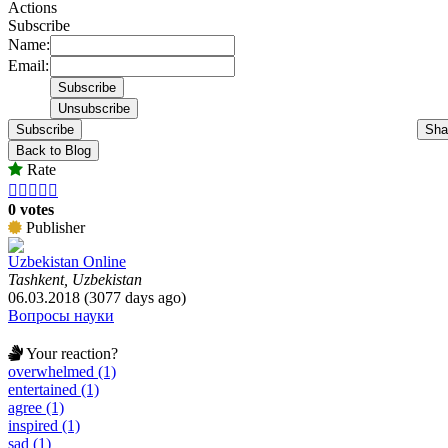
Actions
Subscribe
Name:
Email:
Subscribe
Sha
Back to Blog
Rate





0 votes
Publisher
Uzbekistan Online
Tashkent, Uzbekistan
06.03.2018 (3077 days ago)
Вопросы науки
Your reaction?
overwhelmed (1)
entertained (1)
agree (1)
inspired (1)
sad (1)