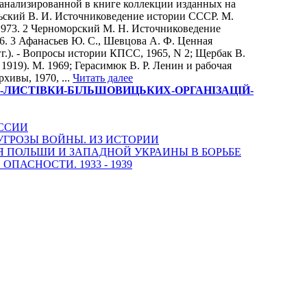
нализированной в книге коллекции изданных на
льский В. И. Источниковедение истории СССР. М.
973. 2 Черноморский М. Н. Источниковедение
76. 3 Афанасьев Ю. С., Шевцова А. Ф. Ценная
гг.). - Вопросы истории КПСС, 1965, N 2; Щербак В.
1919). М. 1969; Герасимюк В. Р. Ленин и рабочая
рхивы, 1970, ...
Читать далее
ТРІЄНКО-ЛИСТІВКИ-БІЛЬШОВИЦЬКИХ-ОРГАНІЗАЦІЙ-
ОССИИ
И УГРОЗЫ ВОЙНЫ. ИЗ ИСТОРИИ
ПОЛЬШИ И ЗАПАДНОЙ УКРАИНЫ В БОРЬБЕ
АСНОСТИ. 1933 - 1939