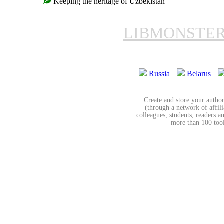
Keeping the heritage of Uzbekistan
LIBMONSTE
Russia
Belarus
Create and store your author
(through a network of affilia
colleagues, students, readers a
more than 100 tools