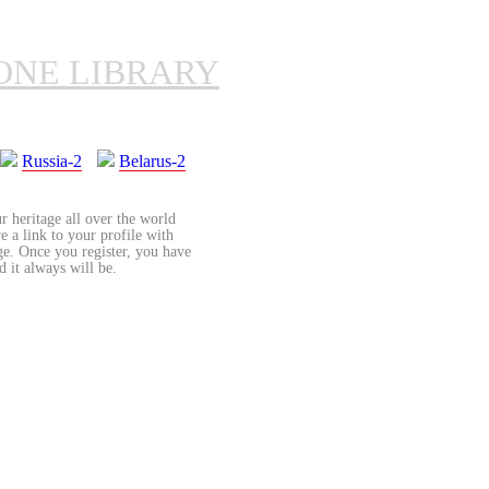
ONE LIBRARY
Russia-2
Belarus-2
r heritage all over the world
re a link to your profile with
age. Once you register, you have
d it always will be.