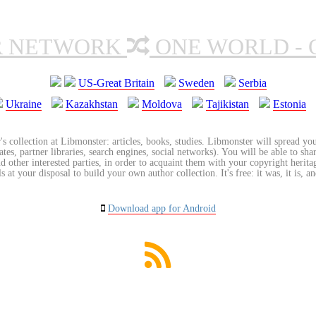
R NETWORK
ONE WORLD - 
US-Great Britain
Sweden
Serbia
Ukraine
Kazakhstan
Moldova
Tajikistan
Estonia
's collection at Libmonster: articles, books, studies. Libmonster will spread you
tes, partner libraries, search engines, social networks). You will be able to sha
nd other interested parties, in order to acquaint them with your copyright herit
 at your disposal to build your own author collection. It's free: it was, it is, an
Download app for Android