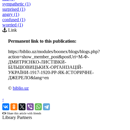
sympathetic (1)
surprised (1)
angry (1)
confused (1)
worried (1)
Link
Permanent link to this publication:
https://biblio.uz/modules/boonex/blogs/blogs.php?
action=show_member_post&postUri=М-Ф-
ДМИТРІЄНКО-ЛИСТІВКИ-
БІЛЬШОВИЦЬКИХ-ОРГАНІЗАЦІЙ-
УКРАЇНИ-1917-1920-РР-ЯК-ІСТОРИЧНЕ-
ДЖЕРЕЛО&lang=en
©
biblio.uz
‹
›
Share this article with friends
Library Partners