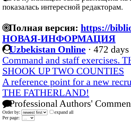
показалась интересной редакторам.
Полная версия:
https://bibl
НОВАЯ-ИНФОРМАЦИЯ
Uzbekistan Online
·
472 days
Command and staff exercises
SHOOK UP TWO COUNTIES
A reference point for a new r
THE FATHERLAND!
Professional Authors' Commen
Order by:
expand all
Per page: