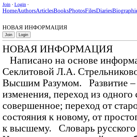
Join
·
Login
·
Home
Authors
Articles
Books
Photos
Files
Diaries
Biographi
НОВАЯ ИНФОРМАЦИЯ
Join
Login
НОВАЯ ИНФОРМАЦИЯ
Написано на основе информа
Секлитовой Л.А. Стрельниково
Высшим Разумом. Развитие – 
изменения, переход из одного 
совершенное; переход от стар
состояния к новому, от просто
к высшему. Словарь русского