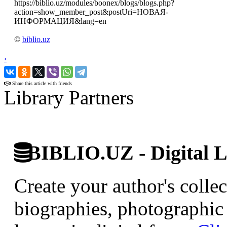
https://biblio.uz/modules/boonex/blogs/blogs.php?
action=show_member_post&postUri=НОВАЯ-
ИНФОРМАЦИЯ&lang=en
©
biblio.uz
‹
›
Share this article with friends
Library Partners
BIBLIO.UZ - Digital L
Create your author's collec
biographies, photographic 