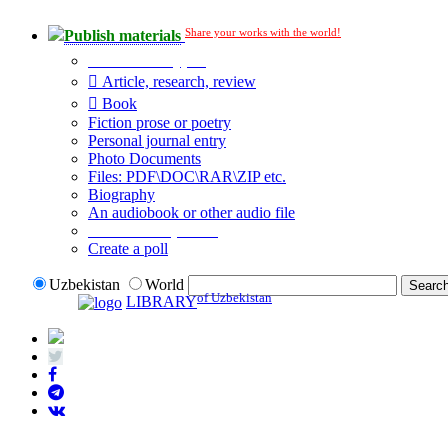
Share your works with the world!
Publish materials
Publication type?
Article, research, review
Book
Fiction prose or poetry
Personal journal entry
Photo Documents
Files: PDF\DOC\RAR\ZIP etc.
Biography
An audiobook or other audio file
Additional options:
Create a poll
Uzbekistan
World
of Uzbekistan
LIBRARY