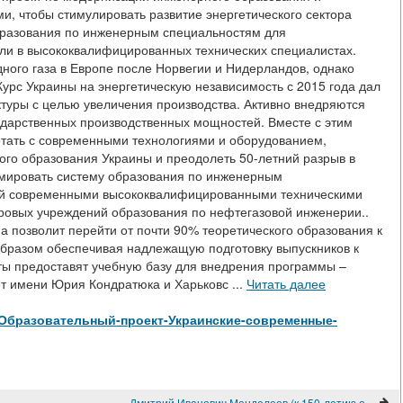
и, чтобы стимулировать развитие энергетического сектора
бразования по инженерным специальностям для
ли в высококвалифицированных технических специалистах.
ного газа в Европе после Норвегии и Нидерландов, однако
урс Украины на энергетическую независимость с 2015 года дал
ктуры с целью увеличения производства. Активно внедряются
дарственных производственных мощностей. Вместе с этим
отать с современными технологиями и оборудованием,
ого образования Украины и преодолеть 50-летний разрыв в
рмировать систему образования по инженерным
ий современными высококвалифицированными техническими
ровых учреждений образования по нефтегазовой инженерии..
 позволит перейти от почти 90% теоретического образования к
образом обеспечивая надлежащую подготовку выпускников к
ты предоставят учебную базу для внедрения программы –
т имени Юрия Кондратюка и Харьковс ...
Читать далее
view/Образовательный-проект-Украинские-современные-
Дмитрий Иванович Менделеев (к 150-летию открытия Периодического закона химических элементов)