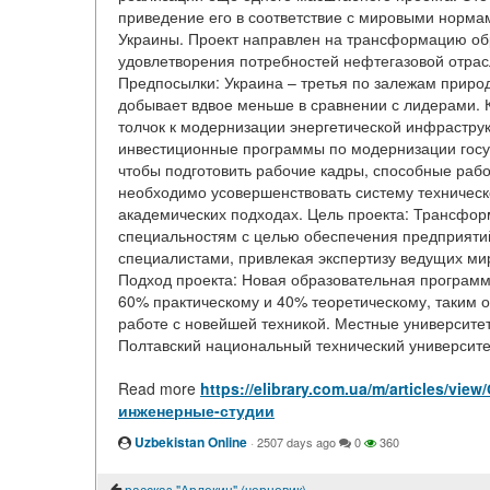
приведение его в соответствие с мировыми нормам
Украины. Проект направлен на трансформацию о
удовлетворения потребностей нефтегазовой отрас
Предпосылки: Украина – третья по залежам природ
добывает вдвое меньше в сравнении с лидерами. К
толчок к модернизации энергетической инфрастру
инвестиционные программы по модернизации госу
чтобы подготовить рабочие кадры, способные раб
необходимо усовершенствовать систему техническ
академических подходах. Цель проекта: Трансфо
специальностям с целью обеспечения предприят
специалистами, привлекая экспертизу ведущих ми
Подход проекта: Новая образовательная программа
60% практическому и 40% теоретическому, таким 
работе с новейшей техникой. Местные университе
Полтавский национальный технический университе
Read more
https://elibrary.com.ua/m/articles/
инженерные-студии
Uzbekistan Online
·
2507 days ago
0
360
рассказ "Арлекин" (черновик)