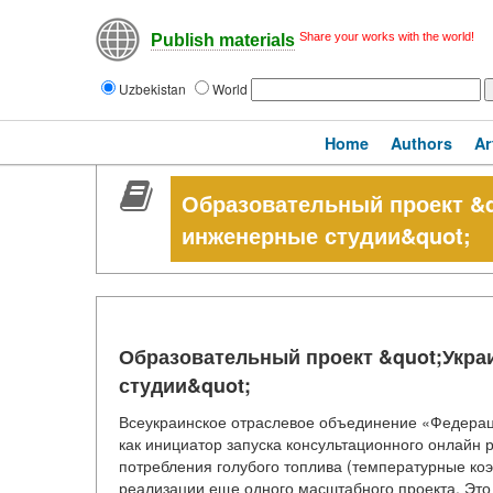
Share your works with the world!
Publish materials
Uzbekistan
World
Home
Authors
Ar
Образовательный проект &
инженерные студии&quot;
Образовательный проект &quot;Укр
студии&quot;
Всеукраинское отраслевое объединение «Федерац
как инициатор запуска консультационного онлайн 
потребления голубого топлива (температурные коэф
реализации еще одного масштабного проекта. Это