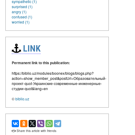
sympathetic (1)
surprised (1)
angry (1)
confused (1)
worried (1)
LINK
Permanent link to this publication:
https://biblio.uz/modules/boonex/blogs/blogs.php?
action=show_member_post&postUri=Образовательный-
проект-quot-Украинские-современные-инженерные-
студии-quot&lang=en
©
biblio.uz
Share this article with friends