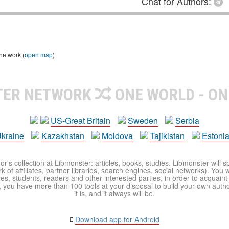
Chat for Authors:
 network (
open map
)
TER NETWORK
ONE WORLD - ON
US-Great Britain
Sweden
Serbia
kraine
Kazakhstan
Moldova
Tajikistan
Estoni
r's collection at Libmonster: articles, books, studies. Libmonster will s
 of affiliates, partner libraries, search engines, social networks). You wi
ues, students, readers and other interested parties, in order to acquain
 you have more than 100 tools at your disposal to build your own author c
it is, and it always will be.
Download app for Android