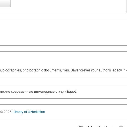
ks, biographies, photographic documents, files. Save forever your author's legacy in 
инские современные инженерные студии&quot;
© 2026
Library of Uzbekistan