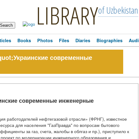
LIBRARY
of Uzbekistan
ticles
Books
Photos
Files
Diaries
Biographies
Audi
quot;Украинские современные
аинские современные инженерные
ия работодателей нефтегазовой отрасли» (ФРНГ), известное
ресурса для населения "ГазПравда" по вопросам бытового
фициенты за газ, счета, жалобы в облгаз и пр.), приступило к
 проект по модернизации инженерного образования и