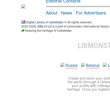
Editorial Contacts
About
·
News
·
For Advertisers
Digital Library of Uzbekistan
® All rights reserved.
2020-2026, BIBLIO.UZ is a part of Libmonster, international library
Keeping the heritage of Uzbekistan
LIBMONS
Russia
Belarus
U
Create and store your autho
the world (through a network
your profile with colleag
heritage. Once you register,