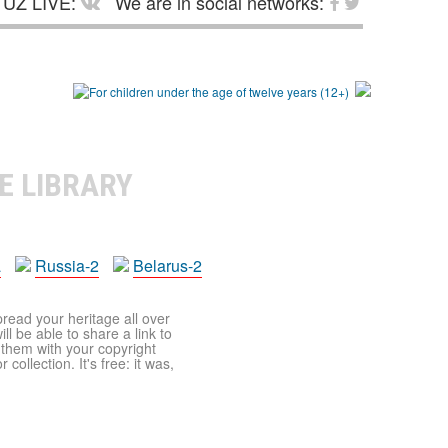
UZ LIVE:
We are in social networks:
E LIBRARY
a
Russia-2
Belarus-2
pread your heritage all over
ll be able to share a link to
t them with your copyright
ollection. It's free: it was,