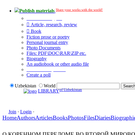
Share your works with the world!
Publish materials
Publication type?
Article, research, review
Book
Fiction prose or poetry
Personal journal entry
Photo Documents
Files: PDF\DOC\RAR\ZIP etc.
Biography
An audiobook or other audio file
Additional options:
Create a poll
Uzbekistan
World
of Uzbekistan
LIBRARY
Join
·
Login
·
Home
Authors
Articles
Books
Photos
Files
Diaries
Biographi
О КОРЕННОМ ПЕРЕЛОМЕ ВО ВТОРОЙ МИРОВ