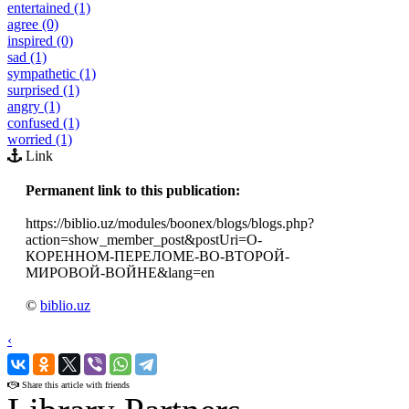
entertained (1)
agree (0)
inspired (0)
sad (1)
sympathetic (1)
surprised (1)
angry (1)
confused (1)
worried (1)
Link
Permanent link to this publication:
https://biblio.uz/modules/boonex/blogs/blogs.php?
action=show_member_post&postUri=О-
КОРЕННОМ-ПЕРЕЛОМЕ-ВО-ВТОРОЙ-
МИРОВОЙ-ВОЙНЕ&lang=en
©
biblio.uz
‹
›
Share this article with friends