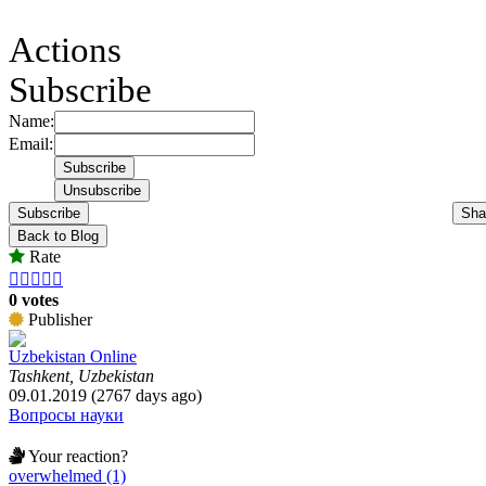
Actions
Subscribe
Name:
Email:
Subscribe
Sha
Back to Blog
Rate





0 votes
Publisher
Uzbekistan Online
Tashkent, Uzbekistan
09.01.2019 (2767 days ago)
Вопросы науки
Your reaction?
overwhelmed (1)