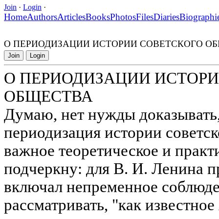
Join
·
Login
·
Home
Authors
Articles
Books
Photos
Files
Diaries
Biographi
О ПЕРИОДИЗАЦИИ ИСТОРИИ СОВЕТСКОГО О
Join
Login
О ПЕРИОДИЗАЦИИ ИСТОРИ
ОБЩЕСТВА
Думаю, нет нужды доказывать,
периодизация истории советск
важное теоретическое и практ
подчеркну: для В. И. Ленина 
включал непременное соблюде
рассматривать, "как известное