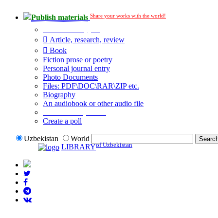
Share your works with the world!
Publish materials
Publication type?
Article, research, review
Book
Fiction prose or poetry
Personal journal entry
Photo Documents
Files: PDF\DOC\RAR\ZIP etc.
Biography
An audiobook or other audio file
Additional options:
Create a poll
Uzbekistan
World
of Uzbekistan
LIBRARY