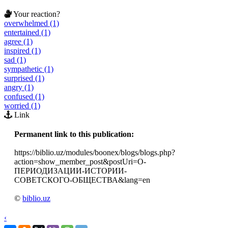
Your reaction?
overwhelmed (1)
entertained (1)
agree (1)
inspired (1)
sad (1)
sympathetic (1)
surprised (1)
angry (1)
confused (1)
worried (1)
Link
Permanent link to this publication:
https://biblio.uz/modules/boonex/blogs/blogs.php?
action=show_member_post&postUri=О-
ПЕРИОДИЗАЦИИ-ИСТОРИИ-
СОВЕТСКОГО-ОБЩЕСТВА&lang=en
©
biblio.uz
‹