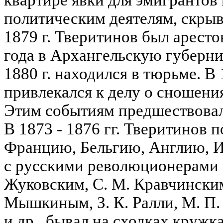
квартире явки для эмигрантов
политическим деятелям, скрыв
1879 г. Тверитинов был аресто
года в Архангельскую губерни
1880 г. находился в тюрьме. В 
привлекался к делу о сношения
Этим событиям предшествовала
В 1873 - 1876 гг. Тверитинов
Францию, Бельгию, Англию, И
с русскими революционерами 
Жуковским, С. М. Кравчинским
Мышкиным, З. К. Ралли, М. П.
и др., бывал на сходках кружк