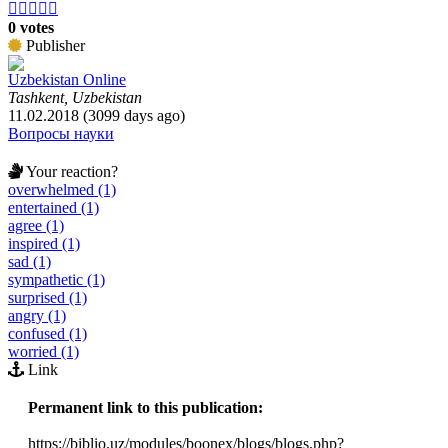





0 votes
Publisher
Uzbekistan Online
Tashkent, Uzbekistan
11.02.2018 (3099 days ago)
Вопросы науки
Your reaction?
overwhelmed (1)
entertained (1)
agree (1)
inspired (1)
sad (1)
sympathetic (1)
surprised (1)
angry (1)
confused (1)
worried (1)
Link
Permanent link to this publication:
https://biblio.uz/modules/boonex/blogs/blogs.php?