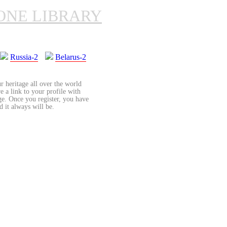
ONE LIBRARY
Russia-2
Belarus-2
r heritage all over the world
re a link to your profile with
age. Once you register, you have
d it always will be.