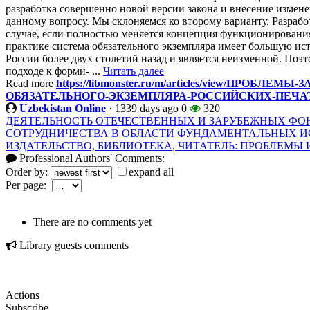
разработка совершенно новой версии закона и внесение измен
данному вопросу. Мы склоняемся ко второму варианту. Разрабо
случае, если полностью меняется концепция функционирования
практике система обязательного экземпляра имеет большую ис
России более двух столетий назад и является неизменной. По
подходе к форми- ...
Читать далее
Read more
https://libmonster.ru/m/articles/view/ПРО
ОБЯЗАТЕЛЬНОГО-ЭКЗЕМПЛЯРА-РОССИЙСКИХ-ПЕЧА
Uzbekistan Online
·
1339 days ago
0
320
ДЕЯТЕЛЬНОСТЬ ОТЕЧЕСТВЕННЫХ И ЗАРУБЕЖНЫХ ФО
СОТРУДНИЧЕСТВА В ОБЛАСТИ ФУНДАМЕНТАЛЬНЫХ 
ИЗДАТЕЛЬСТВО, БИБЛИОТЕКА, ЧИТАТЕЛЬ: ПРОБЛЕМ
Professional Authors' Comments:
Order by:
expand all
Per page:
There are no comments yet
Library guests comments
Actions
Subscribe