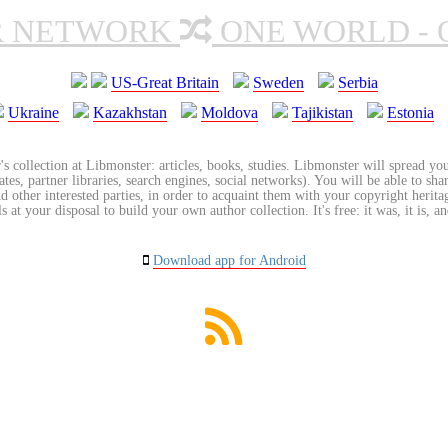
R NETWORK
ONE WORLD - 
US-Great Britain
Sweden
Serbia
Ukraine
Kazakhstan
Moldova
Tajikistan
Estonia
's collection at Libmonster: articles, books, studies. Libmonster will spread you
tes, partner libraries, search engines, social networks). You will be able to sha
nd other interested parties, in order to acquaint them with your copyright herit
 at your disposal to build your own author collection. It's free: it was, it is, an
Download app for Android