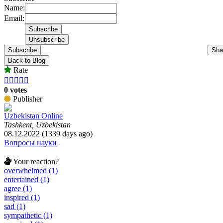
Name:
Email:
Subscribe
Sha
Back to Blog
Rate





0 votes
Publisher
Uzbekistan Online
Tashkent, Uzbekistan
08.12.2022 (1339 days ago)
Вопросы науки
Your reaction?
overwhelmed (1)
entertained (1)
agree (1)
inspired (1)
sad (1)
sympathetic (1)