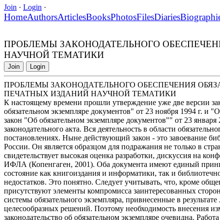
Join
·
Login
·
Home
Authors
Articles
Books
Photos
Files
Diaries
Biographi
ПРОБЛЕМЫ ЗАКОНОДАТЕЛЬНОГО ОБЕСПЕЧЕН
НАУЧНОЙ ТЕМАТИКИ
Join
Login
ПРОБЛЕМЫ ЗАКОНОДАТЕЛЬНОГО ОБЕСПЕЧЕНИЯ ОБЯЗ
ПЕЧАТНЫХ ИЗДАНИЙ НАУЧНОЙ ТЕМАТИКИ
К настоящему времени прошли утверждение уже две версии зак
обязательном экземпляре документов" от 23 ноября 1994 г. и
закон "Об обязательном экземпляре документов"" от 23 января 20
законодательного акта. Вся деятельность в области обязательн
постановлениях. Ныне действующий закон - это завоевание б
России. Он является образцом для подражания не только в стра
свидетельствует высокая оценка разработки, дискуссия на ко
ИФЛА (Копенгаген, 2001). Оба документа имеют единый прин
состояние как книгоиздания и информатики, так и библиотечн
недостатков. Это понятно. Следует учитывать, что, кроме общ
присутствуют элементы компромисса заинтересованных сторо
системы обязательного экземпляра, привнесенные в результате
целесообразных решений. Поэтому необходимость внесения и
законодательство об обязательном экземпляре очевидна. Работа