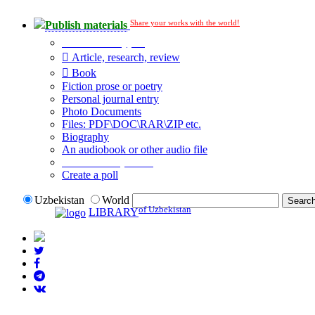
Share your works with the world!
Publish materials
Publication type?
Article, research, review
Book
Fiction prose or poetry
Personal journal entry
Photo Documents
Files: PDF\DOC\RAR\ZIP etc.
Biography
An audiobook or other audio file
Additional options:
Create a poll
Uzbekistan
World
of Uzbekistan
LIBRARY