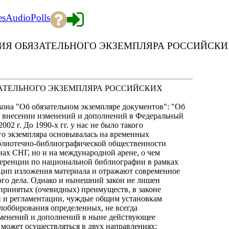
es
Audio
Polls
ИЯ ОБЯЗАТЕЛЬНОГО ЭКЗЕМПЛЯРА РОССИЙСКИ
АТЕЛЬНОГО ЭКЗЕМПЛЯРА РОССИЙСКИХ
она "Об обязательном экземпляре документов": "Об
 "О внесении изменений и дополнений в Федеральный
02 г. До 1990-х гг. у нас не было такого
ого экземпляра основывалась на временных
иблиотечно-библиографической общественности
нах СНГ, но и на международной арене, о чем
нференции по национальной библиографии в рамках
цип изложения материала и отражают современное
ого дела. Однако и нынешний закон не лишен
епринятых (очевидных) преимуществ, в законе
н и регламентации, чуждые общим установкам
 лоббирования определенных, не всегда
зменений и дополнений в ныне действующее
 может осуществляться в двух направлениях: