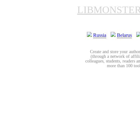
LIBMONSTE
Russia
Belarus
Create and store your author
(through a network of affilia
colleagues, students, readers a
more than 100 tools