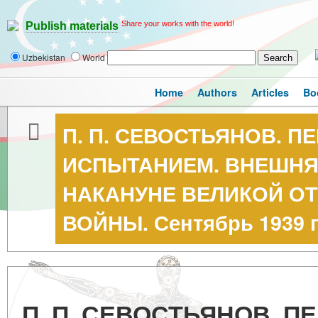
Share your works with the world!
Publish materials
Uzbekistan
World
Home
Authors
Articles
Bo
П. П. СЕВОСТЬЯНОВ. П
ИСПЫТАНИЕМ. ВНЕШНЯ
НАКАНУНЕ ВЕЛИКОЙ О
ВОЙНЫ. Сентябрь 1939 г.
П. П. СЕВОСТЬЯНОВ. П