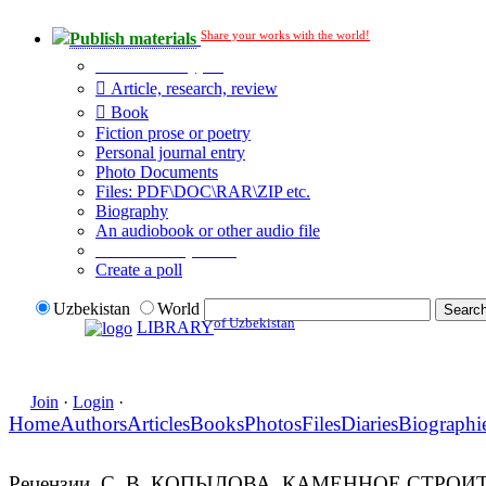
Share your works with the world!
Publish materials
Publication type?
Article, research, review
Book
Fiction prose or poetry
Personal journal entry
Photo Documents
Files: PDF\DOC\RAR\ZIP etc.
Biography
An audiobook or other audio file
Additional options:
Create a poll
Uzbekistan
World
of Uzbekistan
LIBRARY
Join
·
Login
·
Home
Authors
Articles
Books
Photos
Files
Diaries
Biographi
Рецензии. С. В. КОПЫЛОВА. КАМЕННОЕ СТРОИТ