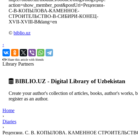
action=show_member_post&postUri=Рецензии-
С-В-КОПЫЛОВА-КАМЕННОЕ-
СТРОИТЕЛЬСТВО-В-СИБИРИ-КОНЕЦ-
XVII-XVIII-В&lang=en
©
biblio.uz
‹
›
Share this article with friends
Library Partners
BIBLIO.UZ - Digital Library of Uzbekistan
Create your author's collection of articles, books, author's works,
register as an author.
Home
›
Diaries
›
Рецензии. С. В. КОПЫЛОВА. КАМЕННОЕ СТРОИТЕЛЬСТВО 