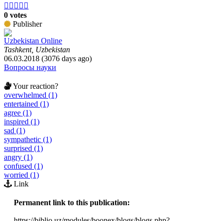





0 votes
Publisher
Uzbekistan Online
Tashkent, Uzbekistan
06.03.2018 (3076 days ago)
Вопросы науки
Your reaction?
overwhelmed (1)
entertained (1)
agree (1)
inspired (1)
sad (1)
sympathetic (1)
surprised (1)
angry (1)
confused (1)
worried (1)
Link
Permanent link to this publication:
https://biblio.uz/modules/boonex/blogs/blogs.php?