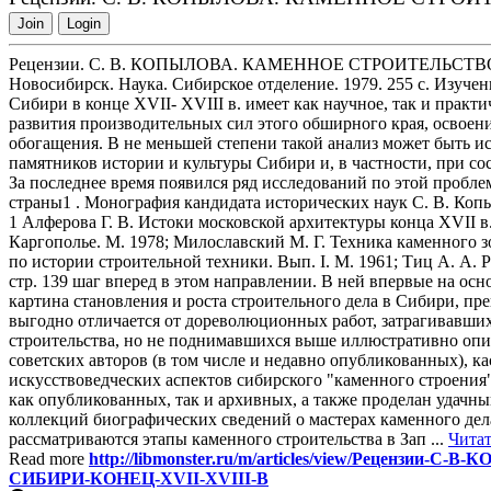
Join
Login
Рецензии. С. В. КОПЫЛОВА. КАМЕННОЕ СТРОИТЕЛЬСТВО 
Новосибирск. Наука. Сибирское отделение. 1979. 255 с. Изуче
Сибири в конце XVII- XVIII в. имеет как научное, так и практ
развития производительных сил этого обширного края, освоени
обогащения. В не меньшей степени такой анализ может быть ис
памятников истории и культуры Сибири и, в частности, при со
За последнее время появился ряд исследований по этой пробле
страны1 . Монография кандидата исторических наук С. В. Ко
1 Алферова Г. В. Истоки московской архитектуры конца XVII в. 
Каргополье. М. 1978; Милославский М. Г. Техника каменного зо
по истории строительной техники. Вып. I. М. 1961; Тиц А. А. 
стр. 139 шаг вперед в этом направлении. В ней впервые на ос
картина становления и роста строительного дела в Сибири, пре
выгодно отличается от дореволюционных работ, затрагивавши
строительства, но не поднимавшихся выше иллюстративно опис
советских авторов (в том числе и недавно опубликованных), 
искусствоведческих аспектов сибирского "каменного строения
как опубликованных, так и архивных, а также проделан удачн
коллекций биографических сведений о мастерах каменного дел
рассматриваются этапы каменного строительства в Зап ...
Читат
Read more
http://libmonster.ru/m/articles/view/Рецен
СИБИРИ-КОНЕЦ-XVII-XVIII-В