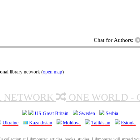
Chat for Authors:
onal library network (
open map
)
R NETWORK
ONE WORLD - 
US-Great Britain
Sweden
Serbia
Ukraine
Kazakhstan
Moldova
Tajikistan
Estonia
's collection at Libmonster: articles, books, studies. Libmonster will spread you