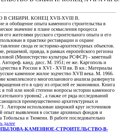
В СИБИРИ. КОНЕЦ XVII-XVIII В.
ние и обобщение опыта каменного строительства в
ическое значение в плане осмысления процесса
я его жителями русского строительного опыта и его
пользован в практике реставрации и охране
ставление свода ее историко-архитектурных объектов.
ме, решаемой, правда, в рамках европейского региона
пыловой (Министерство культуры РСФСР) - заметный
Автореф. канд. дисс. М. 1951; ее же. Каргополь и
дчества в России в XVI - XVII вв. В кн.: Материалы
Русское каменное жилое зодчество XVII века. М. 1966.
нове комплексного многопланового анализа развернута
вращения его в одну из отраслей ее экономики. Книга
х в той или иной степени вопросы истории каменного
ательного уровня2 , а также от ряда исследований
касающихся преимущественно архитектурных и
"3 . Автором использован широкий круг источников
ый опыт выявления в составе архивных фондов и
а Тобольска и Тюмени. В работе последовательно
ь далее
зии-С-В-КОПЫЛОВА-КАМЕННОЕ-СТРОИТЕЛЬСТВО-В-