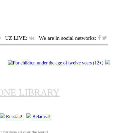
UZ LIVE:
We are in social networks:
ONE LIBRARY
Russia-2
Belarus-2
r heritage all over the world