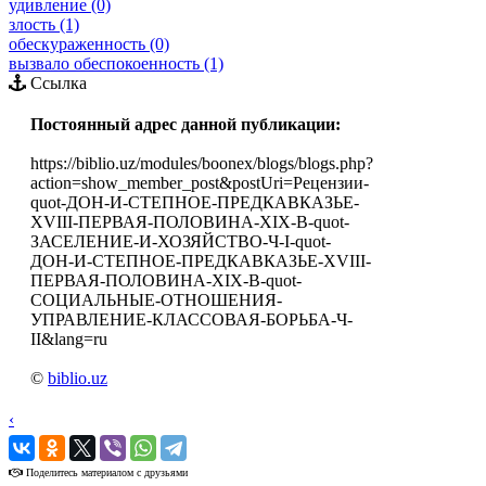
удивление (0)
злость (1)
обескураженность (0)
вызвало обеспокоенность (1)
Ссылка
Постоянный адрес данной публикации:
https://biblio.uz/modules/boonex/blogs/blogs.php?
action=show_member_post&postUri=Рецензии-
quot-ДОН-И-СТЕПНОЕ-ПРЕДКАВКАЗЬЕ-
XVIII-ПЕРВАЯ-ПОЛОВИНА-XIX-В-quot-
ЗАСЕЛЕНИЕ-И-ХОЗЯЙСТВО-Ч-I-quot-
ДОН-И-СТЕПНОЕ-ПРЕДКАВКАЗЬЕ-XVIII-
ПЕРВАЯ-ПОЛОВИНА-XIX-В-quot-
СОЦИАЛЬНЫЕ-ОТНОШЕНИЯ-
УПРАВЛЕНИЕ-КЛАССОВАЯ-БОРЬБА-Ч-
II&lang=ru
©
biblio.uz
‹
›
Поделитесь материалом с друзьями