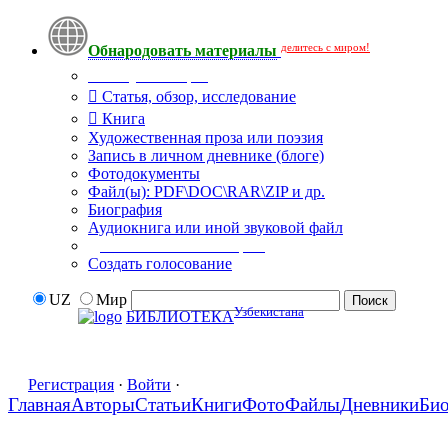
делитесь с миром!
Обнародовать материалы
Тип публикации
Статья, обзор, исследование
Книга
Художественная проза или поэзия
Запись в личном дневнике (блоге)
Фотодокументы
Файл(ы): PDF\DOC\RAR\ZIP и др.
Биография
Аудиокнига или иной звуковой файл
Дополнительные опции:
Создать голосование
UZ
Мир
Узбекистана
БИБЛИОТЕКА
Регистрация
·
Войти
·
Главная
Авторы
Статьи
Книги
Фото
Файлы
Дневники
Би