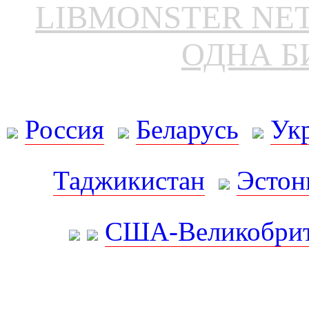
LIBMONSTER N
ОДНА Б
Россия
Беларусь
Ук
Таджикистан
Эстон
США-Великобрит