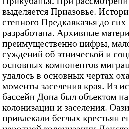
Прикубанья. При рассмотрени
выделяется Приазовье. Истори
степного Предкавказья до сих 
разработана. Архивные матер
преимущественно цифры, мало
суждений об этнической и со
основных компонентов миграц
удалось в основных чертах ох
моменты заселения края. Из и
бассейн Дона был объектом н
колонизации и заселения. Оаз
привлекали беглых крестьян е
народной колонизации Донског