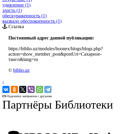
удивление (1)
злость (1)
обескураженность (1)
вызвало обеспокоенность (1)
Ссылка
Постоянный адрес данной публикации:
https://biblio.uz/modules/boonex/blogs/blogs.php?
action=show_member_post&postUri=Сахарное-
танго&lang=ru
©
biblio.uz
‹
›
Поделитесь материалом с друзьями
Партнёры Библиотеки