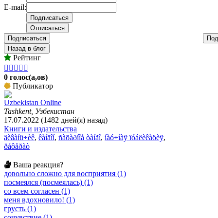
E-mail:
Подписаться
Под
Назад в блог
Рейтинг





0 голос(а,ов)
Публикатор
Uzbekistan Online
Tashkent, Узбекистан
17.07.2022 (1482 дней(я) назад)
Книги и издательства
äèâàíü÷èê
,
êàíäîí
,
ñàõàðíîå òàíãî
,
íàó÷íàÿ ïóáëèêàöèÿ
,
ðåôåðàò
Ваша реакция?
довольно сложно для восприятия (1)
посмеялся (посмеялась) (1)
со всем согласен (1)
меня вдохновило! (1)
грусть (1)
сочувствие (1)