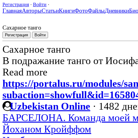
Регистрация
·
Войти
·
Главная
Авторы
Статьи
Книги
Фото
Файлы
Дневники
Би
Сахарное танго
Регистрация
Войти
Сахарное танго
В подражание танго от Иосиф
Read more
https://portalus.ru/modules/s
subaction=showfull&id=1658
Uzbekistan Online
·
1482 дне
БАРСЕЛОНА. Команда моей ме
Йоханом Кройффом