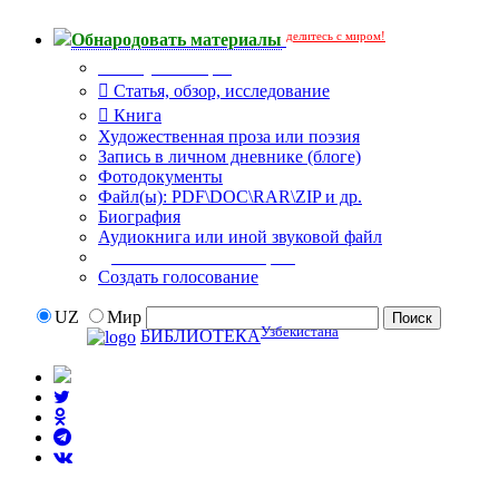
делитесь с миром!
Обнародовать материалы
Тип публикации
Статья, обзор, исследование
Книга
Художественная проза или поэзия
Запись в личном дневнике (блоге)
Фотодокументы
Файл(ы): PDF\DOC\RAR\ZIP и др.
Биография
Аудиокнига или иной звуковой файл
Дополнительные опции:
Создать голосование
UZ
Мир
Узбекистана
БИБЛИОТЕКА