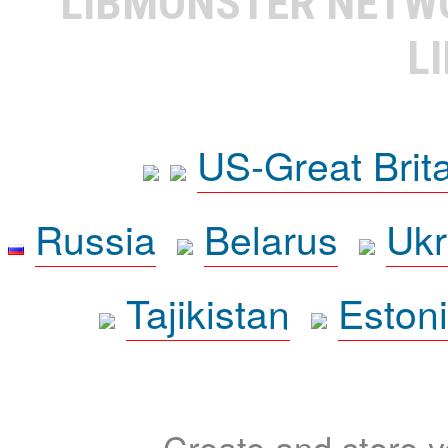
LIBMONSTER NET
L
US-Great Brit
Russia
Belarus
Ukr
Tajikistan
Eston
Create and store yo