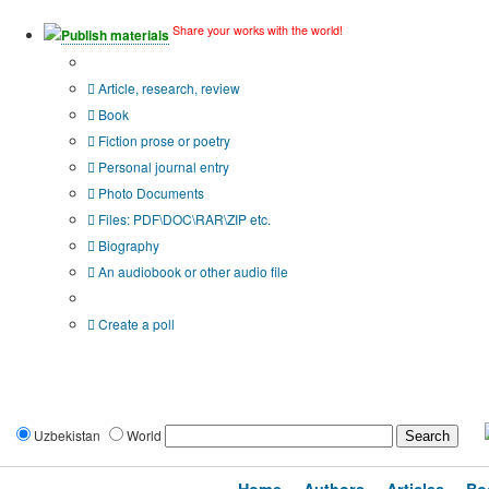
Share your works with the world!
Publish materials
Publication type?
Article, research, review
Book
Fiction prose or poetry
Personal journal entry
Photo Documents
Files: PDF\DOC\RAR\ZIP etc.
Biography
An audiobook or other audio file
Additional options:
Create a poll
Uzbekistan
World