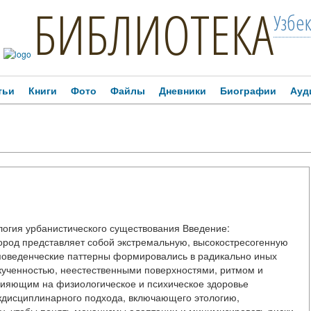
БИБЛИОТЕКА
Узбе
тьи
Книги
Фото
Файлы
Дневники
Биографии
Ауд
логия урбанистического существования Введение:
ород представляет собой экстремальную, высокостресогенную
 и поведенческие паттерны формировались в радикально иных
кученностью, неестественными поверхностями, ритмом и
ияющим на физиологическое и психическое здоровье
еждисциплинарного подхода, включающего этологию,