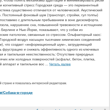
у, чтобы понять механизмы адаптации и минимизировать риски
 и когнитивный стресс Городская среда — это перманентный
истема существенно отличается от человеческой. Акустический
го. Постоянный фоновый шум (транспорт, стройки, гул толпы)
сопоставимо с длительным пребыванием в зоне дискомфорта.
тизола, нарушению сна, повышенной тревожности и истощению
Берлине и Нью-Йорке, показывают, что у собак из
ские патологии, связанные со стрессом. Ольфакторный хаос:
 Городской воздух насыщен тысячами химических соединений
и), что создает «информационный шум», затрудняющий
ь фрустрацию и снижать эффективность одного из ключевых
я и тактильная неестественность: Отсутствие природных
ячих или холодных поверхностей (асфальт, бетон, плитка,
 аппарат и тактильное вос ...
Читать далее
 стране и показалась интересной редакторам.
view/Собака-в-городе