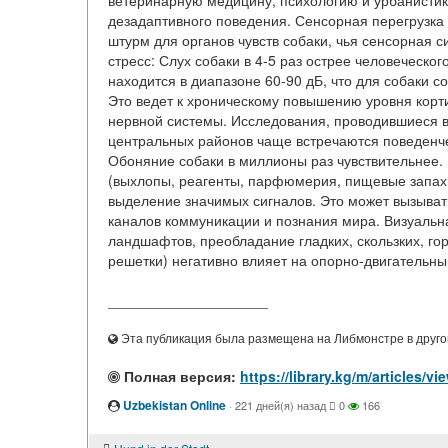
ветеринарную медицину, психологию и урбанистик
дезадаптивного поведения. Сенсорная перегрузка
штурм для органов чувств собаки, чья сенсорная с
стресс: Слух собаки в 4-5 раз острее человеческо
находится в диапазоне 60-90 дБ, что для собаки 
Это ведет к хроническому повышению уровня кор
нервной системы. Исследования, проводившиеся в 
центральных районов чаще встречаются поведенче
Обоняние собаки в миллионы раз чувствительнее.
(выхлопы, реагенты, парфюмерия, пищевые запах
выделение значимых сигналов. Это может вызыват
каналов коммуникации и познания мира. Визуальна
ландшафтов, преобладание гладких, скользких, гор
решетки) негативно влияет на опорно-двигательный
____________________
Эта публикация была размещена на Либмонстре в другой
Полная версия:
https://library.kg/m/articles/
Uzbekistan Online
·
221 дней(я) назад
0
166