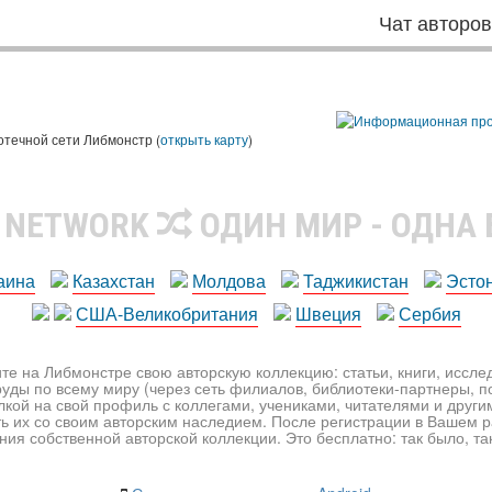
Чат авторо
ы
отечной сети Либмонстр (
открыть карту
)
R NETWORK
ОДИН МИР - ОДНА
аина
Казахстан
Молдова
Таджикистан
Эсто
США-Великобритания
Швеция
Сербия
те на Либмонстре свою авторскую коллекцию: статьи, книги, иссл
уды по всему миру (через сеть филиалов, библиотеки-партнеры, по
лкой на свой профиль с коллегами, учениками, читателями и друг
ь их со своим авторским наследием. После регистрации в Вашем 
ия собственной авторской коллекции. Это бесплатно: так было, так 