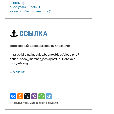
злость (1)
обескураженность (1)
вызвало обеспокоенность (0)
ССЫЛКА
Постоянный адрес данной публикации:
https://biblio.uz/modules/boonex/blogs/blogs.php?
action=show_member_post&postUri=Собака-в-
городе&lang=ru
©
biblio.uz
Поделитесь материалом с друзьями