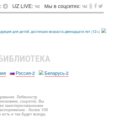
в:
UZ LIVE:
Мы в соцсетях:
 БИБЛИОТЕКА
ния
Россия-2
Беларусь-2
едования. Либмонстр
исковики, соцсети). Вы
ими заинтересованными
распоряжении - более 100
есть и так будет всегда.