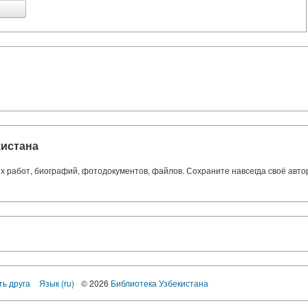
кистана
ких работ, биографий, фотодокументов, файлов. Сохраните навсегда своё авт
ть друга
Язык (ru)
© 2026
Библиотека Узбекистана