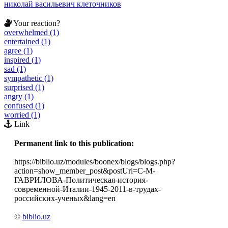
николай васильевич клеточников
Your reaction?
overwhelmed (1)
entertained (1)
agree (1)
inspired (1)
sad (1)
sympathetic (1)
surprised (1)
angry (1)
confused (1)
worried (1)
Link
Permanent link to this publication:
https://biblio.uz/modules/boonex/blogs/blogs.php?
action=show_member_post&postUri=С-М-
ГАВРИЛОВА-Политическая-история-
современной-Италии-1945-2011-в-трудах-
российских-ученых&lang=en
©
biblio.uz