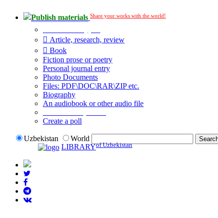
Share your works with the world!
Publish materials
Publication type?
Article, research, review
Book
Fiction prose or poetry
Personal journal entry
Photo Documents
Files: PDF\DOC\RAR\ZIP etc.
Biography
An audiobook or other audio file
Additional options:
Create a poll
Uzbekistan
World
of Uzbekistan
LIBRARY