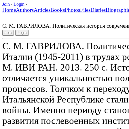
Join
·
Login
·
Home
Authors
Articles
Books
Photos
Files
Diaries
Biographi
С. М. ГАВРИЛОВА. Политическая история современн
Join
Login
С. М. ГАВРИЛОВА. Политичес
Италии (1945-2011) в трудах 
М. ИВИ РАН. 2013. 250 с. Ист
отличается уникальностью по
процессов. Толчком к переход
Итальянской Республике стали
войны. Именно периоду стано
развития послевоенных инсти