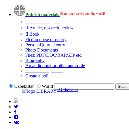
Share your works with the world!
Publish materials
Publication type?
Article, research, review
Book
Fiction prose or poetry
Personal journal entry
Photo Documents
Files: PDF\DOC\RAR\ZIP etc.
Biography
An audiobook or other audio file
Additional options:
Create a poll
Uzbekistan
World
of Uzbekistan
LIBRARY