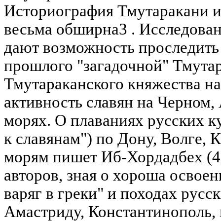
Историография Тмутаракани и
весьма обширна3 . Исследова
дают возможность проследить
прошлого "загадочной" Тмута
Тмутараканского княжества н
активность славян на Черном,
морях. О плаваниях русских к
к славянам") по Дону, Волге,
морям пишет Иб-Хордадбех (40-
авторов, зная о хороша освое
варяг в греки" и походах русс
Амастриду, Константинополь,