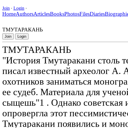
Join
·
Login
·
Home
Authors
Articles
Books
Photos
Files
Diaries
Biographi
ТМУТАРАКАНЬ
Join
Login
ТМУТАРАКАНЬ
"История Тмутаракани столь т
писал известный археолог А. А
охотников заниматься моногр
ее судеб. Материала для учено
сыщешь"1 . Однако советская 
опровергла этот пессимистиче
Тмутаракани появились и моно