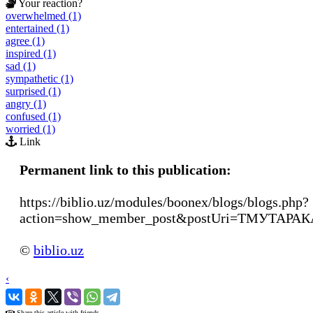
Your reaction?
overwhelmed (1)
entertained (1)
agree (1)
inspired (1)
sad (1)
sympathetic (1)
surprised (1)
angry (1)
confused (1)
worried (1)
Link
Permanent link to this publication:
https://biblio.uz/modules/boonex/blogs/blogs.php?
action=show_member_post&postUri=ТМУТАРА
©
biblio.uz
‹
›
Share this article with friends