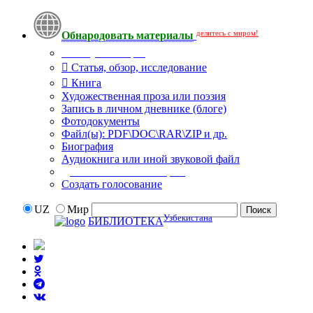
делитесь с миром!
Обнародовать материалы
Тип публикации
Статья, обзор, исследование
Книга
Художественная проза или поэзия
Запись в личном дневнике (блоге)
Фотодокументы
Файл(ы): PDF\DOC\RAR\ZIP и др.
Биография
Аудиокнига или иной звуковой файл
Дополнительные опции:
Создать голосование
UZ
Мир
Узбекистана
БИБЛИОТЕКА