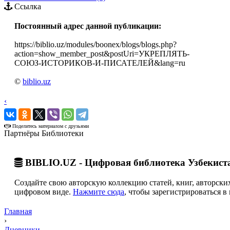
Ссылка
Постоянный адрес данной публикации:
https://biblio.uz/modules/boonex/blogs/blogs.php?
action=show_member_post&postUri=УКРЕПЛЯТЬ-
СОЮЗ-ИСТОРИКОВ-И-ПИСАТЕЛЕЙ&lang=ru
©
biblio.uz
‹
›
Поделитесь материалом с друзьями
Партнёры Библиотеки
BIBLIO.UZ - Цифровая библиотека Узбекист
Создайте свою авторскую коллекцию статей, книг, авторских
цифровом виде.
Нажмите сюда
, чтобы зарегистрироваться в 
Главная
›
Дневники