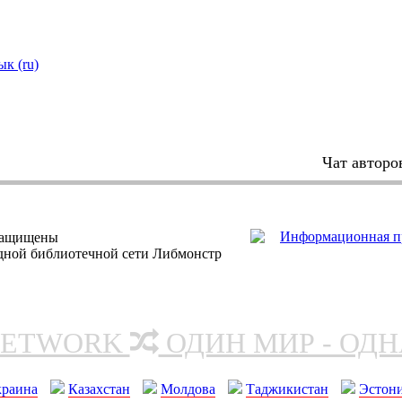
ык (ru)
Чат авторо
защищены
одной библиотечной сети Либмонстр
NETWORK
ОДИН МИР - ОД
краина
Казахстан
Молдова
Таджикистан
Эстон