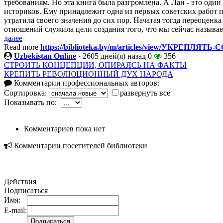
требованиям. Но эта книга была разгромлена. А Лан - это оди
историков. Ему принадлежит одна из первых советских работ
утратила своего значения до сих пор. Начатая тогда переоценк
отношений служила цели создания того, что мы сейчас называем 
далее
Read more
https://biblioteka.by/m/articles/view/УКРЕ
Uzbekistan Online
·
2605 дней(я) назад
0
356
СТРОИТЬ КОНЦЕПЦИИ, ОПИРАЯСЬ НА ФАКТЫ
КРЕПИТЬ РЕВОЛЮЦИОННЫЙ ДУХ НАРОДА
Комментарии профессиональных авторов:
Сортировка:
развернуть все
Показывать по:
Комментариев пока нет
Комментарии посетителей библиотеки
Действия
Подписаться
Имя:
E-mail: