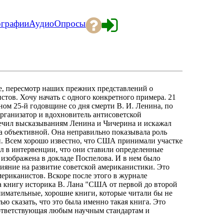
ографии
Аудио
Опросы
не, пересмотр наших прежних представлений о
истов. Хочу начать с одного конкретного примера. 21
ном 25-й годовщине со дня смерти В. И. Ленина, по
ганизатор и вдохновитель антисоветской
ечил высказываниям Ленина и Чичерина и искажал
а объективной. Она неправильно показывала роль
. Всем хорошо известно, что США принимали участке
ал в интервенции, что они ставили определенные
а изображена в докладе Поспелова. И в нем было
лияние на развитие советской американистики. Это
ериканистов. Вскоре после этого в журнале
а книгу историка В. Лана "США от первой до второй
имательные, хорошие книги, которые читали бы не
ью сказать, что это была именно такая книга. Это
оответствующая любым научным стандартам и