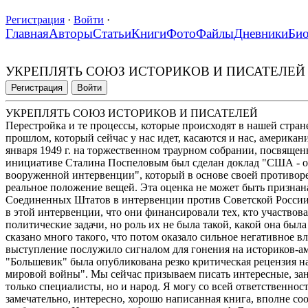
Регистрация
·
Войти
·
Главная
Авторы
Статьи
Книги
Фото
Файлы
Дневники
Би
УКРЕПЛЯТЬ СОЮЗ ИСТОРИКОВ И ПИСАТЕЛЕЙ
Регистрация
Войти
УКРЕПЛЯТЬ СОЮЗ ИСТОРИКОВ И ПИСАТЕЛЕЙ
Перестройка и те процессы, которые происходят в нашей стра
прошлом, который сейчас у нас идет, касаются и нас, американ
января 1949 г. на торжественном траурном собрании, посвящен
инициативе Сталина Поспеловым был сделан доклад "США - ор
вооруженной интервенции", который в основе своей противор
реальное положение вещей. Эта оценка не может быть признан
Соединенных Штатов в интервенции против Советской России
в этой интервенции, что они финансировали тех, кто участвов
политические задачи, но роль их не была такой, какой она был
сказано много такого, что потом оказало сильное негативное в
выступление послужило сигналом для гонения на историков-ам
"Большевик" была опубликована резко критическая рецензия н
мировой войны". Мы сейчас призываем писать интересные, зан
только специалисты, но и народ. Я могу со всей ответственност
замечательно, интересно, хорошо написанная книга, вполне с