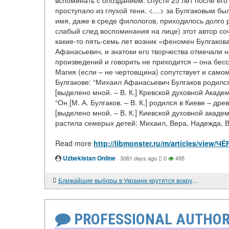
вспоминать с опозданием: спустя 25 лет после ег
проступало из глухой тени. <…> за Булгаковым бы
имя, даже в среде филологов, приходилось долго 
слабый след воспоминания на лице) этот автор со
какие-то пять-семь лет возник «феномен Булгакова
Афанасьевич, и знатоки его творчества отмечали н
произведений и говорить не приходится – она бес
Магия (если – не чертовщина) сопутствует и само
Булгакове: “Михаил Афанасьевич Булгаков родился
[выделено мной. – В. К.] Кревской духовной Академ
“Он [М. А. Булгаков. – В. К.] родился в Киеве – д
[выделено мной. – В. К.] Киевской духовной ака
растила семерых детей: Михаил, Вера, Надежда, В
Read more
http://libmonster.ru/m/articles/v
Uzbekistan Online
·
3081 days ago
0
495
Ближайшие выборы в Украине крутятся вокруг ... азартного бизнеса! (авторский репортаж)
PROFESSIONAL AUTHOR