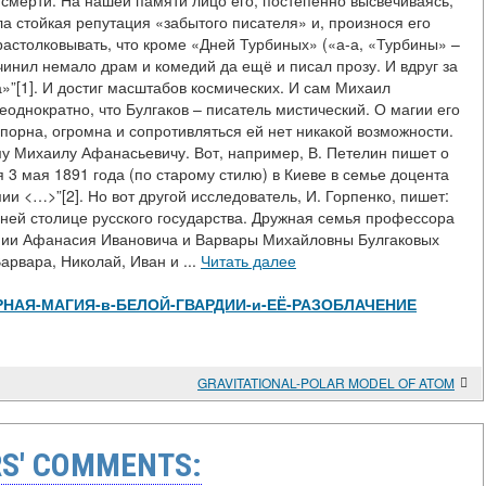
о смерти. На нашей памяти лицо его, постепенно высвечиваясь,
ла стойкая репутация «забытого писателя» и, произнося его
растолковывать, что кроме «Дней Турбиных» («а-а, «Турбины» –
чинил немало драм и комедий да ещё и писал прозу. И вдруг за
»”[1]. И достиг масштабов космических. И сам Михаил
еоднократно, что Булгаков – писатель мистический. О магии его
спорна, огромна и сопротивляться ей нет никакой возможности.
му Михаилу Афанасьевичу. Вот, например, В. Петелин пишет о
 3 мая 1891 года (по старому стилю) в Киеве в семье доцента
ии <…>”[2]. Но вот другой исследователь, И. Горпенко, пишет:
ревней столице русского государства. Дружная семья профессора
демии Афанасия Ивановича и Варвары Михайловны Булгаковых
арвара, Николай, Иван и ...
Читать далее
iew/ЧЁРНАЯ-МАГИЯ-в-БЕЛОЙ-ГВАРДИИ-и-ЕЁ-РАЗОБЛАЧЕНИЕ
GRAVITATIONAL-POLAR MODEL OF ATOM
S' COMMENTS: