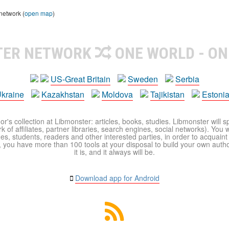
 network (
open map
)
TER NETWORK
ONE WORLD - ON
US-Great Britain
Sweden
Serbia
kraine
Kazakhstan
Moldova
Tajikistan
Estoni
r's collection at Libmonster: articles, books, studies. Libmonster will s
 of affiliates, partner libraries, search engines, social networks). You wi
ues, students, readers and other interested parties, in order to acquain
 you have more than 100 tools at your disposal to build your own author c
it is, and it always will be.
Download app for Android