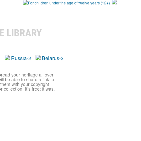
E LIBRARY
a
Russia-2
Belarus-2
pread your heritage all over
ll be able to share a link to
t them with your copyright
ollection. It's free: it was,