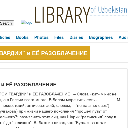
LIBRARY
of Uzbekistan
ticles
Books
Photos
Files
Diaries
Biographies
Audi
ВАРДИИ” и ЕЁ РАЗОБЛАЧЕНИЕ
 и ЕЁ РАЗОБЛАЧЕНИЕ
Й ГВАРДИИ” и ЕЁ РАЗОБЛАЧЕНИЕ – Слова «кит» у них не
 киты, а в России всего много. В Белом море киты есть… М.
 несоветский, антисоветский, словом, – “не наш человек”)
улгаковъ) при жизни нашего поколения “прошёл путь” от
ельного?; разъяснить этих лиц, как Шарик “разъяснил” сову в
” до “великого”. В. Лакшин писал, что “Булгакова стали