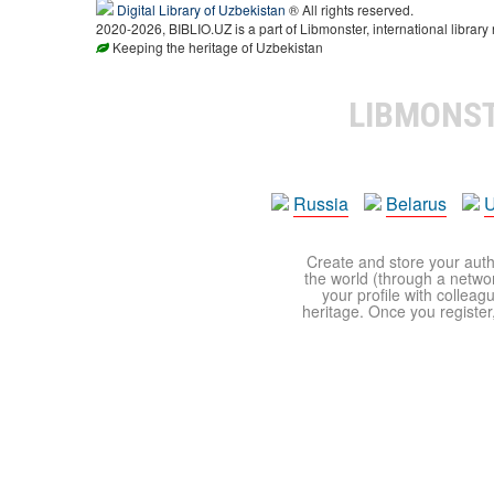
Digital Library of Uzbekistan
® All rights reserved.
2020-2026, BIBLIO.UZ is a part of Libmonster, international library
Keeping the heritage of Uzbekistan
LIBMONS
Russia
Belarus
U
Create and store your autho
the world (through a network
your profile with colleag
heritage. Once you register,