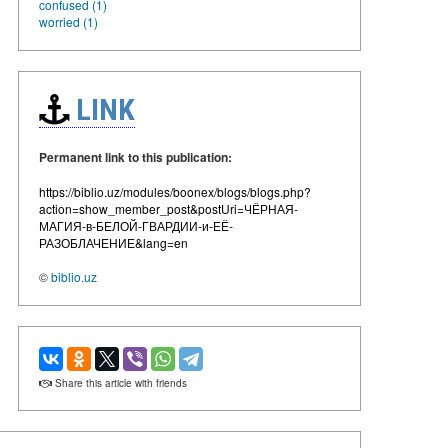
confused (1)
worried (1)
LINK
Permanent link to this publication:
https://biblio.uz/modules/boonex/blogs/blogs.php?
action=show_member_post&postUri=ЧЁРНАЯ-
МАГИЯ-в-БЕЛОЙ-ГВАРДИИ-и-ЕЁ-
РАЗОБЛАЧЕНИЕ&lang=en
©
biblio.uz
Share this article with friends