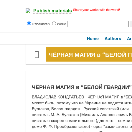
Share your works with the world!
Publish materials
Uzbekistan
World
Home
Authors
Ar
ЧЁРНАЯ МАГИЯ в “БЕЛОЙ Г
ЧЁРНАЯ МАГИЯ в “БЕЛОЙ ГВАРДИИ”
ВЛАДИСЛАВ КОНДРАТЬЕВ ЧЁРНАЯ МАГИЯ в “БЕЛО
может быть, потому что на Украине не водятся
Булгаков, Белая гвардия Русский советский (или –
писатель М. А. Булгаков (Михаилъ Аѳанасьевичъ Б
писателя скорее сомнительного (для кого – сомнит
доме Ф. Ф. Преображенского) через “замечательного