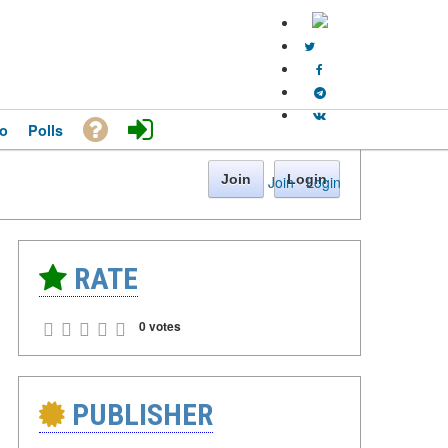
o
Polls
Join
Login
Join
·
Login
RATE
0 votes
PUBLISHER