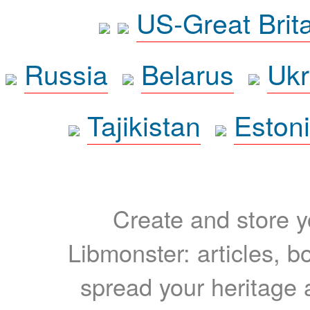
US-Great Brit
Russia
Belarus
Ukr
Tajikistan
Eston
Create and store yo
Libmonster: articles, b
spread your heritage a