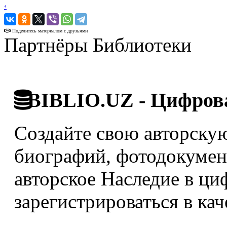
‹
›
Поделитесь материалом с друзьями
Партнёры Библиотеки
BIBLIO.UZ - Цифрова
Создайте свою авторскую
биографий, фотодокумент
авторское Наследие в ци
зарегистрироваться в кач