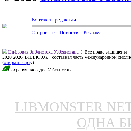
Контакты редакции
О проекте
·
Новости
·
Реклама
Цифровая библиотека Узбекистана
© Все права защищены
2020-2026, BIBLIO.UZ - составная часть международной библ
(
открыть карту
)
Сохраняя наследие Узбекистана
LIBMONSTER N
ОДНА Б