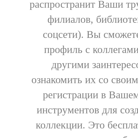
распространит Ваши тру
филиалов, библиоте
соцсети). Вы сможет
профиль с коллегами
другими заинтере
ознакомить их со свои
регистрации в Вашем
инструментов для соз
коллекции. Это бесплат