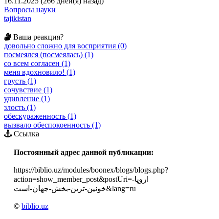
16.11.2025 (266 дней(я) назад)
Вопросы науки
tajikistan
Ваша реакция?
довольно сложно для восприятия (0)
посмеялся (посмеялась) (1)
со всем согласен (1)
меня вдохновило! (1)
грусть (1)
сочувствие (1)
удивление (1)
злость (1)
обескураженность (1)
вызвало обеспокоенность (1)
Ссылка
Постоянный адрес данной публикации:
https://biblio.uz/modules/boonex/blogs/blogs.php?
action=show_member_post&postUri=اروپا-
خونین-ترین-بخش-جهان-است&lang=ru
©
biblio.uz