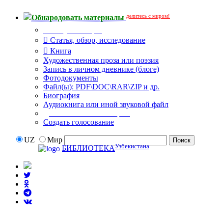
делитесь с миром!
Обнародовать материалы
Тип публикации
Статья, обзор, исследование
Книга
Художественная проза или поэзия
Запись в личном дневнике (блоге)
Фотодокументы
Файл(ы): PDF\DOC\RAR\ZIP и др.
Биография
Аудиокнига или иной звуковой файл
Дополнительные опции:
Создать голосование
UZ
Мир
Узбекистана
БИБЛИОТЕКА