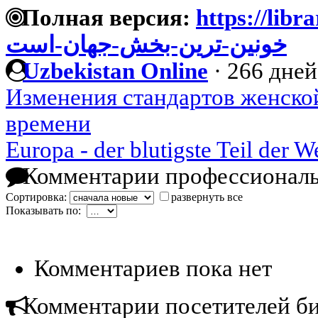
Полная версия:
https://library
خونین-ترین-بخش-جهان-است
Uzbekistan Online
·
266 дней
Изменения стандартов женско
времени
Europa - der blutigste Teil der W
Комментарии профессиональ
Сортировка:
развернуть все
Показывать по:
Комментариев пока нет
Комментарии посетителей б