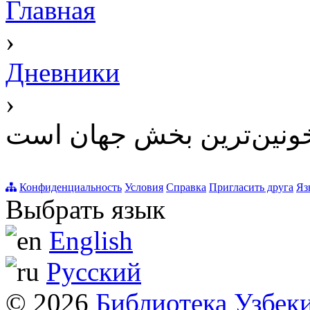
Главная
›
Дневники
›
 خونین‌ترین بخش جهان است
Конфиденциальность
Условия
Справка
Пригласить друга
Яз
Выбрать язык
English
Русский
© 2026
Библиотека Узбек