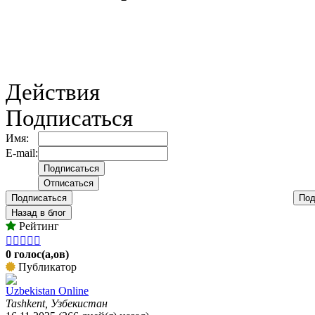
Действия
Подписаться
Имя:
E-mail:
Подписаться
Под
Назад в блог
Рейтинг





0 голос(а,ов)
Публикатор
Uzbekistan Online
Tashkent, Узбекистан