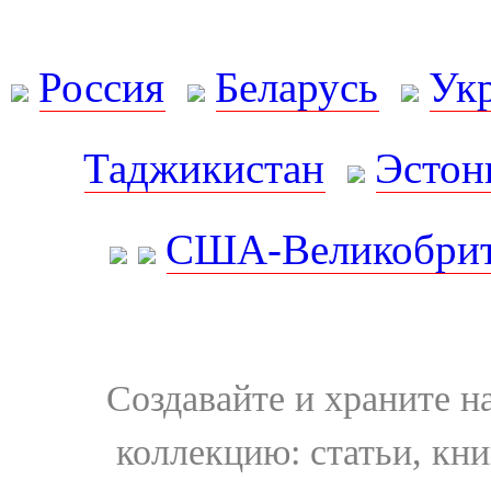
Россия
Беларусь
Ук
Таджикистан
Эстон
США-Великобрит
Создавайте и храните 
коллекцию: статьи, кн