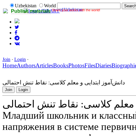
Uzbekistan
World
of Uzbekistan
Share your works with the world!
LIBRARY
Publish materials
Join
·
Login
·
Home
Authors
Articles
Books
Photos
Files
Diaries
Biographi
دانش‌آموز ابتدایی و معلم کلاسی: نقاط تنش احتمالی
Join
Login
و معلم کلاسی: نقاط تنش احتمالی
Младший школьник и классный
напряжения в системе первич