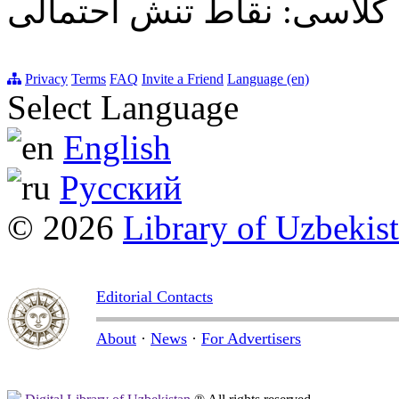
م کلاسی: نقاط تنش احتمالی
Privacy
Terms
FAQ
Invite a Friend
Language (en)
Select Language
English
Русский
© 2026
Library of Uzbekis
Editorial Contacts
About
·
News
·
For Advertisers