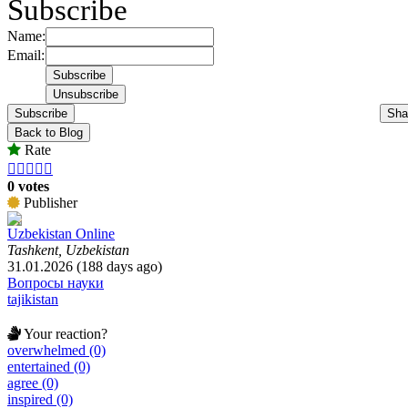
Subscribe
Name:
Email:
Subscribe
Sha
Back to Blog
Rate





0 votes
Publisher
Uzbekistan Online
Tashkent, Uzbekistan
31.01.2026 (188 days ago)
Вопросы науки
tajikistan
Your reaction?
overwhelmed (0)
entertained (0)
agree (0)
inspired (0)