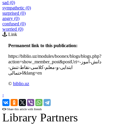
sad (0)
sympathetic (0)
surprised (0)
angry (0)
confused (0)
worried (0)
Link
Permanent link to this publication:
https://biblio.uz/modules/boonex/blogs/blogs.php?
action=show_member_post&postUri=دانش-آموز-
ابتدایی-و-معلم-کلاسی-نقاط-تنش-
احتمالی&lang=en
©
biblio.uz
‹
›
Share this article with friends
Library Partners