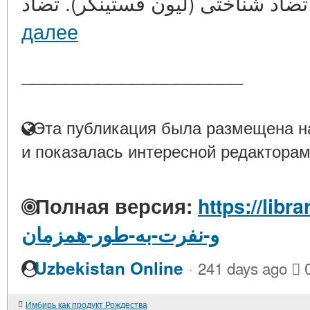
далее
____________________
Эта публикация была размещена на
и показалась интересной редакторам
Полная версия:
https://librar
و-نفرت-به-طور-همزمان
·
Uzbekistan Online
241 days ago
Имбирь как продукт Рождества