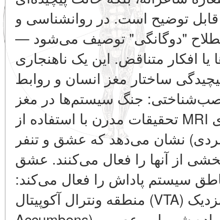
ابل توضیح است. در روانشناسی و
اصطلاح "دوگانگی" توصیف می‌شود
ا افکار متناقض. این یک ناهنجاری
پیچیدگی ساختار مغز انسان و روابط
‌شناختی: جنگ سیستم‌ها در مغز
تحقیقات مدرن با استفاده از MRI فمورال (تصویربرداری مغزی
بردی) نشان می‌دهد که عشق و تنفر
ی از آنها را فعال می‌کنند. عشق
(طق سیستم پاداش را فعال می‌کند
منطقه ونترال آکوپیتال (VTA) و هسته نزدیک (Nucleus
Accumbens)، که دوپامین تولید می‌کنند — ماده شیمیایی عصبی