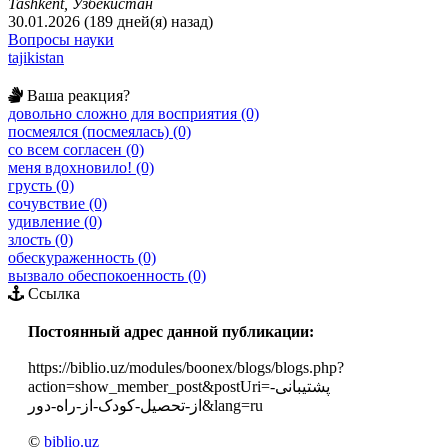
Tashkent, Узбекистан
30.01.2026 (189 дней(я) назад)
Вопросы науки
tajikistan
Ваша реакция?
довольно сложно для восприятия (0)
посмеялся (посмеялась) (0)
со всем согласен (0)
меня вдохновило! (0)
грусть (0)
сочувствие (0)
удивление (0)
злость (0)
обескураженность (0)
вызвало обеспокоенность (0)
Ссылка
Постоянный адрес данной публикации:
https://biblio.uz/modules/boonex/blogs/blogs.php?
action=show_member_post&postUri=پشتیبانی-
از-تحصیل-کودک-از-راه-دور&lang=ru
©
biblio.uz