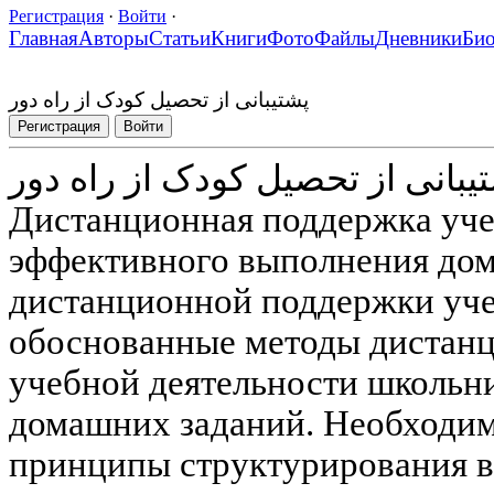
Регистрация
·
Войти
·
Главная
Авторы
Статьи
Книги
Фото
Файлы
Дневники
Би
پشتیبانی از تحصیل کودک از راه دور
Регистрация
Войти
یبانی از تحصیل کودک از راه دور
Дистанционная поддержка уче
эффективного выполнения до
дистанционной поддержки уче
обоснованные методы дистан
учебной деятельности школьни
домашних заданий. Необходим
принципы структурирования 