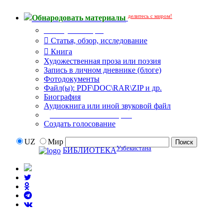
делитесь с миром!
Обнародовать материалы
Тип публикации
Статья, обзор, исследование
Книга
Художественная проза или поэзия
Запись в личном дневнике (блоге)
Фотодокументы
Файл(ы): PDF\DOC\RAR\ZIP и др.
Биография
Аудиокнига или иной звуковой файл
Дополнительные опции:
Создать голосование
UZ
Мир
Узбекистана
БИБЛИОТЕКА