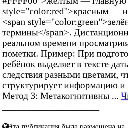
#FFFF00">жёлтым — главную 
style="color:red">красным — 
<span style="color:green">зе
термины</span>. Дистанционн
реальном времени просматрива
пометки. Пример: При подгото
ребёнок выделяет в тексте дат
следствия разными цветами, ч
структурирует информацию и 
Метод 3: Метакогнитивны ...
Ч
____________________
Эта публикация была размещена на 