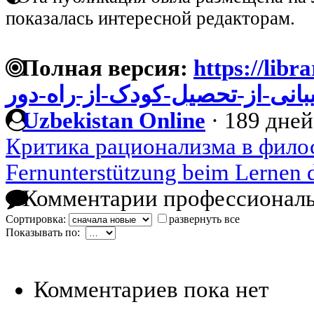
показалась интересной редакторам.
Полная версия:
https://libra
بانی-از-تحصیل-کودک-از-راه-دور
Uzbekistan Online
·
189 дней
Критика рационализма в фило
Fernunterstützung beim Lernen 
Комментарии профессиональ
Сортировка:
развернуть все
Показывать по:
Комментариев пока нет