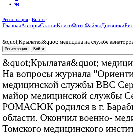
Регистрация
·
Войти
·
Главная
Авторы
Статьи
Книги
Фото
Файлы
Дневники
Би
&quot;Крылатая&quot; медицина на службе авиаторо
Регистрация
Войти
&quot;Крылатая&quot; медици
На вопросы журнала "Ориенти
медицинской службы ВВС Сер
майор медицинской службы С
РОМАСЮК родился в г. Бараб
области. Окончил военно- мед
Томского медицинского инстит