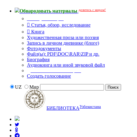
делитесь с миром!
Обнародовать материалы
Тип публикации
Статья, обзор, исследование
Книга
Художественная проза или поэзия
Запись в личном дневнике (блоге)
Фотодокументы
Файл(ы): PDF\DOC\RAR\ZIP и др.
Биография
Аудиокнига или иной звуковой файл
Дополнительные опции:
Создать голосование
UZ
Мир
Узбекистана
БИБЛИОТЕКА