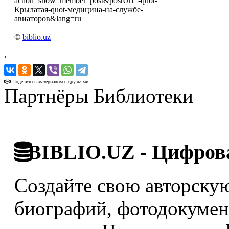
action=show_member_post&postUri=-quot-
Крылатая-quot-медицина-на-службе-
авиаторов&lang=ru
©
biblio.uz
‹
›
Поделитесь материалом с друзьями
Партнёры Библиотеки
BIBLIO.UZ - Цифрова
Создайте свою авторскую
биографий, фотодокумент