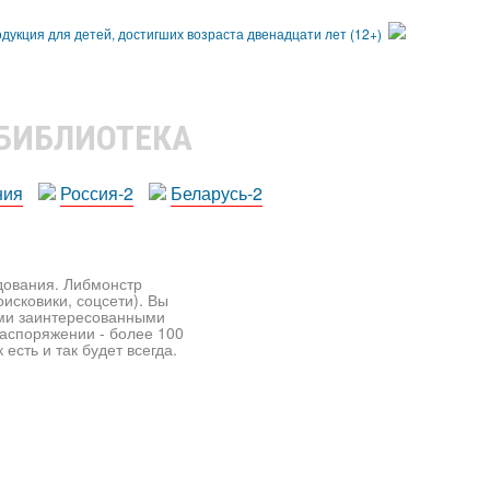
 БИБЛИОТЕКА
ния
Россия-2
Беларусь-2
едования. Либмонстр
исковики, соцсети). Вы
ими заинтересованными
распоряжении - более 100
есть и так будет всегда.