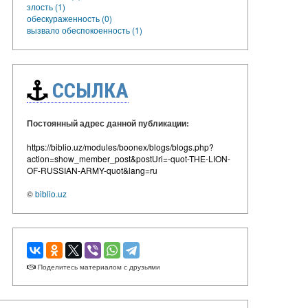
злость (1)
обескураженность (0)
вызвало обеспокоенность (1)
ССЫЛКА
Постоянный адрес данной публикации:
https://biblio.uz/modules/boonex/blogs/blogs.php?
action=show_member_post&postUri=-quot-THE-LION-
OF-RUSSIAN-ARMY-quot&lang=ru
©
biblio.uz
Поделитесь материалом с друзьями