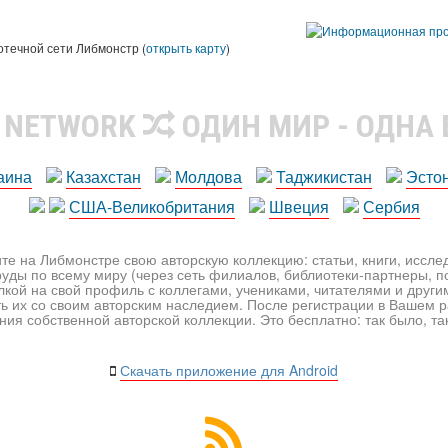
ы
отечной сети Либмонстр (
открыть карту
)
R NETWORK
ОДИН МИР - ОДНА
аина
Казахстан
Молдова
Таджикистан
Эсто
США-Великобритания
Швеция
Сербия
те на Либмонстре свою авторскую коллекцию: статьи, книги, иссл
уды по всему миру (через сеть филиалов, библиотеки-партнеры, по
лкой на свой профиль с коллегами, учениками, читателями и друг
ь их со своим авторским наследием. После регистрации в Вашем 
ия собственной авторской коллекции. Это бесплатно: так было, так 
Скачать приложение для Android