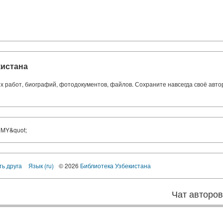
кистана
ких работ, биографий, фотодокументов, файлов. Сохраните навсегда своё авт
RMY&quot;
ть друга
Язык (ru)
© 2026
Библиотека Узбекистана
Чат авторо