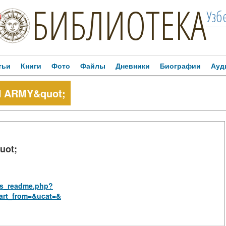
БИБЛИОТЕКА
Узб
!
тьи
Книги
Фото
Файлы
Дневники
Биографии
Ауд
N ARMY&quot;
uot;
rus_readme.php?
art_from=&ucat=&