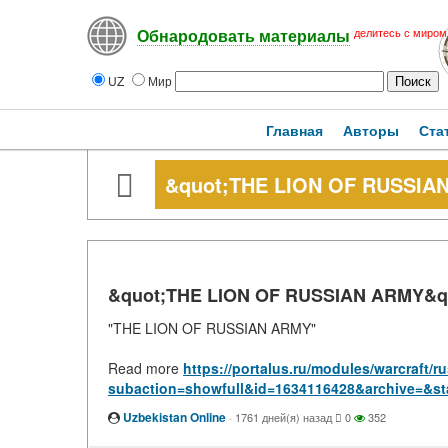
делитесь с миром
Обнародовать материалы
UZ
Мир
Главная
Авторы
Ста
&quot;THE LION OF RUSSIA
&quot;THE LION OF RUSSIAN ARMY&q
"THE LION OF RUSSIAN ARMY"
Read more
https://portalus.ru/modules/warcraft/
subaction=showfull&id=1634116428&archive=&st
Uzbekistan Online
·
1761 дней(я) назад
0
352