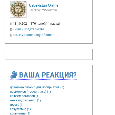
Uzbekistan Online
Tashkent, Узбекистан
13.10.2021 (1761 дней(я) назад)
Книги и издательства
íàó÷íàÿ ïóáëèêàöèÿ
,
ðåôåðàò
ВАША РЕАКЦИЯ?
довольно сложно для восприятия (1)
посмеялся (посмеялась) (1)
со всем согласен (1)
меня вдохновило! (1)
грусть (1)
сочувствие (1)
удивление (1)