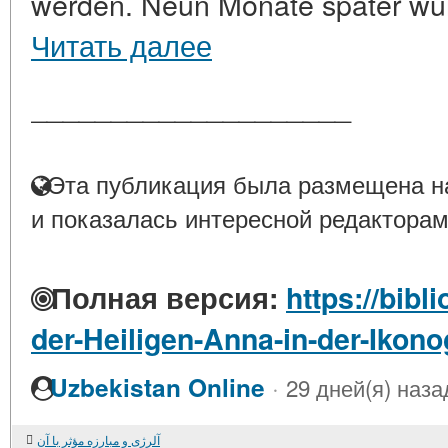
werden. Neun Monate später wurd
Читать далее
____________________
Эта публикация была размещена на
и показалась интересной редакторам
Полная версия:
https://bibl
der-Heiligen-Anna-in-der-Ikono
·
Uzbekistan Online
29 дней(я) наза
آلرژی و مبارزه مؤثر با آن